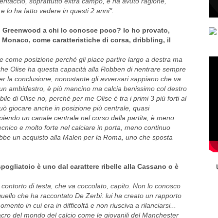
entaccio, soprattutto extra campo, e ha avuto ragione,
 lo ha fatto vedere in questi 2 anni".
 di Greenwood a chi lo conosce poco? Io ho provato,
onaco, come caratteristiche di corsa, dribbling, il
ile come posizione perché gli piace partire largo a destra ma
 che Olise ha questa capacità alla Robben di rientrare sempre
 per la conclusione, nonostante gli avversari sappiano che va
 un ambidestro, è più mancino ma calcia benissimo col destro
le di Olise no, perché per me Olise è tra i primi 3 più forti al
ò giocare anche in posizione più centrale, quasi
piendo un canale centrale nel corso della partita, è meno
ecnico e molto forte nel calciare in porta, meno continuo
bbe un acquisto alla Malen per la Roma, uno che sposta
pogliatoio è uno dal carattere ribelle alla Cassano o è
 contorto di testa, che va coccolato, capito. Non lo conosco
quello che ha raccontato De Zerbi: lui ha creato un rapporto
ento in cui era in difficoltà e non riusciva a rilanciarsi...
acro del mondo del calcio come le giovanili del Manchester