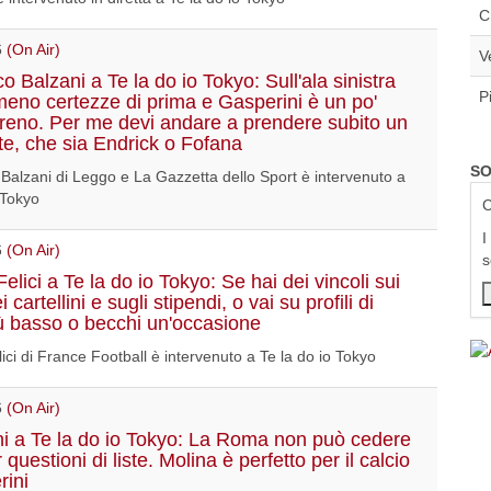
C
6
(On Air)
V
 Balzani a Te la do io Tokyo: Sull'ala sinistra
P
meno certezze di prima e Gasperini è un po'
eno. Per me devi andare a prendere subito un
te, che sia Endrick o Fofana
SO
Balzani di Leggo e La Gazzetta dello Sport è intervenuto a
 Tokyo
C
I
6
(On Air)
s
elici a Te la do io Tokyo: Se hai dei vincoli sui
 cartellini e sugli stipendi, o vai su profili di
più basso o becchi un'occasione
ici di France Football è intervenuto a Te la do io Tokyo
6
(On Air)
i a Te la do io Tokyo: La Roma non può cedere
er questioni di liste. Molina è perfetto per il calcio
rini