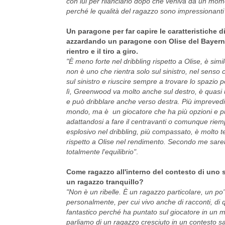
con lui per rilanciarlo dopo che veniva da un mom
perché le qualità del ragazzo sono impressionanti e
Un paragone per far capire le caratteristiche
azzardando un paragone con Olise del Bayern M
rientro e il tiro a giro.
"È meno forte nel dribbling rispetto a Olise, è sim
non è uno che rientra solo sul sinistro, nel senso
sul sinistro e riuscire sempre a trovare lo spazio
lì, Greenwood va molto anche sul destro, è quasi
e può dribblare anche verso destra. Più imprevedibi
mondo, ma è un giocatore che ha più opzioni e pu
adattandosi a fare il centravanti o comunque riem
esplosivo nel dribbling, più compassato, è molto t
rispetto a Olise nel rendimento. Secondo me sare
totalmente l'equilibrio"
.
Come ragazzo all'interno del contesto di uno s
un ragazzo tranquillo?
"Non è un ribelle. È un ragazzo particolare, un po'
personalmente, per cui vivo anche di racconti, di 
fantastico perché ha puntato sul giocatore in un mom
parliamo di un ragazzo cresciuto in un contesto s