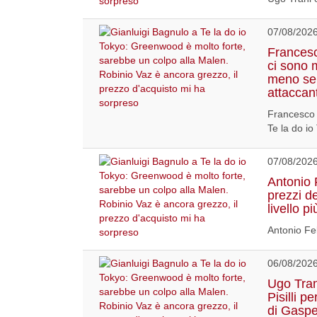
07/08/202
Francesco
ci sono 
meno ser
attaccan
Francesco 
Te la do io
07/08/202
Antonio F
prezzi dei
livello 
Antonio Fel
06/08/202
Ugo Tran
Pisilli p
di Gaspe