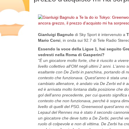
Gianluigi Bagnulo
di Sky Sport è intervenuto a
T
Mario Corsi
, in onda sui 92.7 di Tele Radio Stere
Essendo la voce della Ligue 1, hai seguito Gr
vedresti nella Roma di Gasperini?
"È un giocatore molto forte, che è riuscito a vivere 
livello collettivo all'OM negli ultimi 2 anni. L'ann
esaltante con De Zerbi in panchina, portando di 
contesto che funzionava. Quest'anno è stata una st
cambiato allenatore, è andato via De Zerbi ed è arr
ed è arrivata molto lontana dalla posizione che dov
gol dell'anno precedente, per cui questo significa
contesto che non funzionava, perché è sopra dimen
livello di quelli del PSG. Greenwood quest'anno no
Lepaul del Rennes ma è stato il secondo cannoniere 
un giocatore che deve tutto a De Zerbi, perché ven
ruolo di colpevole e non di vittima. De Zerbi ha cre