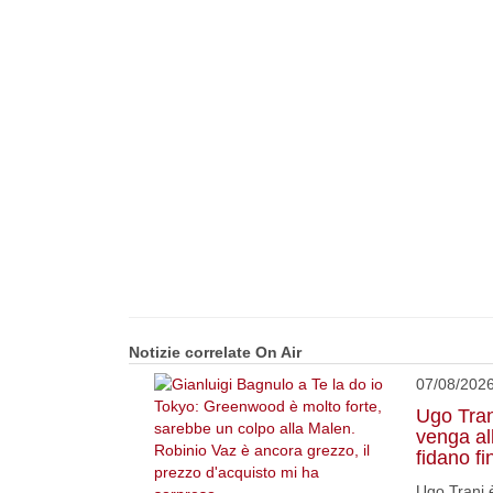
Notizie correlate On Air
07/08/202
Ugo Tran
venga a
fidano fi
Ugo Trani è