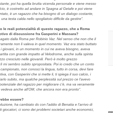
stante, poi ha quella brutta vicenda personale e viene messo
calcio, è costretto ad andare in Spagna al Getafe e poi viene
ontato, è un ragazzo che ha bisogno di un dialogo costante,
na testa calda nello spogliatoio difficile da gestire".
o le reali potenzialità di questo ragazzo, che a Roma
tivo di discussione fra Gasperini e Massara?
 pagato dalla Roma per Robinio Vaz. Nel senso che non che il
uramente non li valeva in quel momento. Vaz era stato buttato
 i giovani, in un momento in cui ne aveva bisogno, aveva
partita con grande impatto al Velodrome, anche sulla spinta
zo cresciuto nelle giovanili. Però è molto grezzo
a lì mi sembro subito spropositata. Poi io credo che un conto
 campionato, non conosci la lingua, tutto in corsa, devi fare
iva, con Gasperini che si mette li, ti spiega il suo calcio, i
arlo subito, ma qualche perplessità sul prezzo ce l'avevo
l potenziale del ragazzo per migliorare c'è, ma va veramente
 si vedeva anche all'OM, che ancora non era pronto".
trebbe essere?
oluzione, ha cambiato ds con l'addio di Benatia e l'arrivo di
i giocatori, ci sono dei problemi societari anche economici,
PR