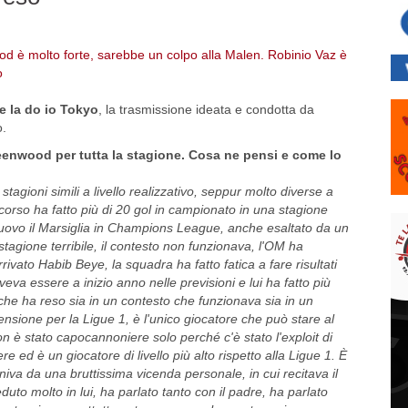
e la do io Tokyo
, la trasmissione ideata e condotta da
o.
eenwood per tutta la stagione. Cosa ne pensi e come lo
stagioni simili a livello realizzativo, seppur molto diverse a
o scorso ha fatto più di 20 gol in campionato in una stagione
nuovo il Marsiglia in Champions League, anche esaltato da un
agione terribile, il contesto non funzionava, l'OM ha
ivato Habib Beye, la squadra ha fatto fatica a fare risultati
eva essere a inizio anno nelle previsioni e lui ha fatto più
 che ha reso sia in un contesto che funzionava sia in un
sione per la Ligue 1, è l'unico giocatore che può stare al
n è stato capocannoniere solo perché c'è stato l'exploit di
ed è un giocatore di livello più alto rispetto alla Ligue 1. È
iva da una bruttissima vicenda personale, in cui recitava il
duto molto in lui, ha parlato tanto con il padre, ha parlato