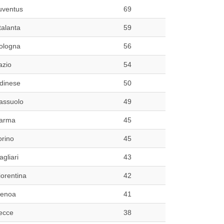
uventus
69
talanta
59
ologna
56
azio
54
dinese
50
assuolo
49
arma
45
orino
45
agliari
43
iorentina
42
enoa
41
ecce
38