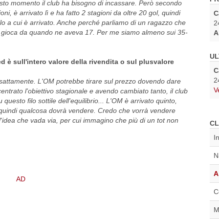
uesto momento il club ha bisogno di incassare. Però secondo
oni, è arrivato lì e ha fatto 2 stagioni da oltre 20 gol, quindi
C
lo a cui è arrivato. Anche perché parliamo di un ragazzo che
2
é gioca da quando ne aveva 17. Per me siamo almeno sui 35-
A
UL
è sull'intero valore della rivendita o sul plusvalore
C
2
sattamente. L'OM potrebbe tirare sul prezzo dovendo dare
V
trato l'obiettivo stagionale e avendo cambiato tanto, il club
uesto filo sottile dell'equilibrio... L'OM è arrivato quinto,
 quindi qualcosa dovrà vendere. Credo che vorrà vendere
idea che vada via, per cui immagino che più di un tot non
CL
I
N
A
C
M