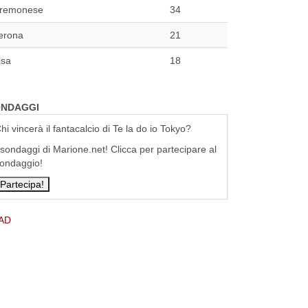
remonese
34
erona
21
isa
18
NDAGGI
hi vincerà il fantacalcio di Te la do io Tokyo?
 sondaggi di Marione.net! Clicca per partecipare al
ondaggio!