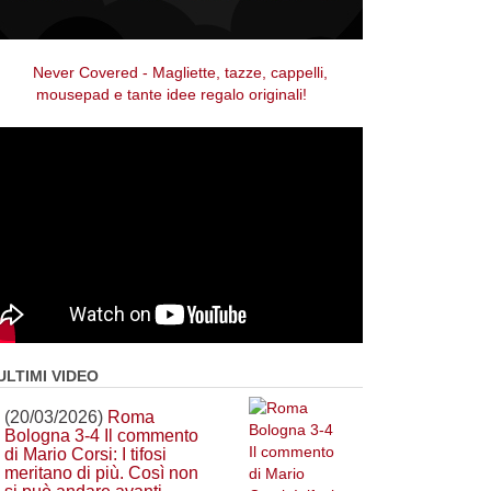
ULTIMI VIDEO
(20/03/2026)
Roma
Bologna 3-4 Il commento
di Mario Corsi: I tifosi
meritano di più. Così non