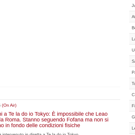
J
A
B
L
U
S
P
T
C
6
(On Air)
F
i a Te la do io Tokyo: È impossibile che Leao
G
lla Roma. Stanno seguendo Fofana ma non si
no in fondo delle condizioni fisiche
L
 intervenuto in diretta a Te la do io Tokyo