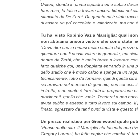
United, sfonda in prima squadra ed è subito deva
fuori rosa, fa fatica a trovare ancora fiducia nel 
rilanciato da De Zerbi. Da quanto mi è stato racc
di essere un po' coccolato e valorizzato, ma non è u
Tu hai visto Robinio Vaz a Marsiglia: quali son
non abbiamo ancora visto e che sono state mo
"Devo dire che io rimasi molto stupito dal prezzo
giocatore non li possa valere in generale, ma sic
dentro da Zerbi, che è molto bravo a lavorare con
fatto qualche gol, una doppietta entrando in una 
dello stadio che è molto caldo e spingeva un ragaz
tecnicamente, tutto da formare, quindi quella cifr
sia arrivare nel mercato di gennaio, non conosci il
in fretta, e un conto è fare tutta la preparazione est
movimenti, quello che vuole. Tenderei a non bocci
avuta subito e adesso è tutto lavoro sul campo. I
limato, sgrezzato da tanti punti di vista e questo
Un prezzo realistico per Greenwood quale po
"Penso molto alto. Il Marsiglia sta facendo una riv
Gregory Lorenzi, ha fatto capire che cambierà tant