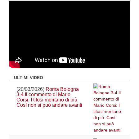
ULTIMI VIDEO
(20/03/2026)
Roma Bologna
3-4 Il commento di Mario
Corsi: I tifosi meritano di più.
Così non si può andare avanti