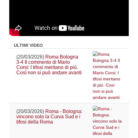
ULTIMI VIDEO
(20/03/2026)
Roma Bologna
3-4 Il commento di Mario
Corsi: I tifosi meritano di più.
Così non si può andare avanti
(20/03/2026)
Roma - Bologna:
vincono solo la Curva Sud e i
tifosi della Roma