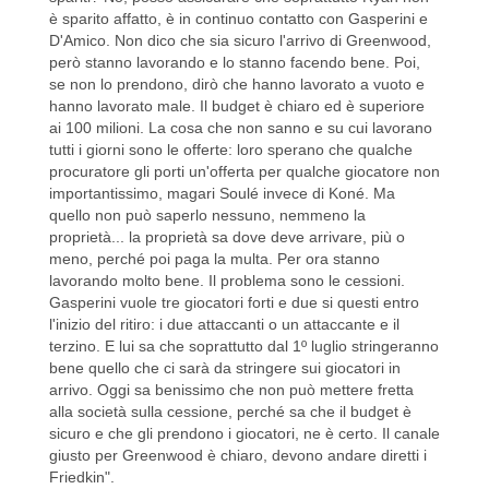
è sparito affatto, è in continuo contatto con Gasperini e
D'Amico. Non dico che sia sicuro l'arrivo di Greenwood,
però stanno lavorando e lo stanno facendo bene. Poi,
se non lo prendono, dirò che hanno lavorato a vuoto e
hanno lavorato male. Il budget è chiaro ed è superiore
ai 100 milioni. La cosa che non sanno e su cui lavorano
tutti i giorni sono le offerte: loro sperano che qualche
procuratore gli porti un'offerta per qualche giocatore non
importantissimo, magari Soulé invece di Koné. Ma
quello non può saperlo nessuno, nemmeno la
proprietà... la proprietà sa dove deve arrivare, più o
meno, perché poi paga la multa. Per ora stanno
lavorando molto bene. Il problema sono le cessioni.
Gasperini vuole tre giocatori forti e due si questi entro
l'inizio del ritiro: i due attaccanti o un attaccante e il
terzino. E lui sa che soprattutto dal 1º luglio stringeranno
bene quello che ci sarà da stringere sui giocatori in
arrivo. Oggi sa benissimo che non può mettere fretta
alla società sulla cessione, perché sa che il budget è
sicuro e che gli prendono i giocatori, ne è certo. Il canale
giusto per Greenwood è chiaro, devono andare diretti i
Friedkin".