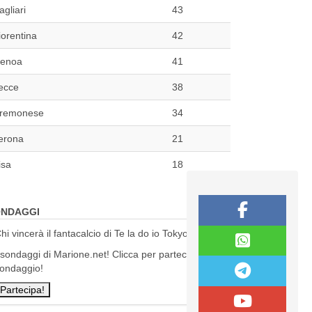
agliari
43
iorentina
42
enoa
41
ecce
38
remonese
34
erona
21
isa
18
NDAGGI
hi vincerà il fantacalcio di Te la do io Tokyo?
 sondaggi di Marione.net! Clicca per partecipare al
ondaggio!