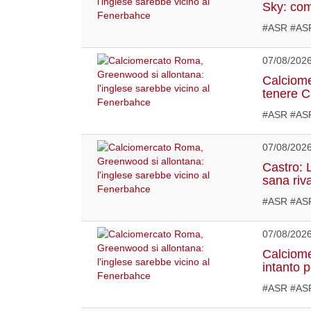
Sky: com
#ASR #AS
07/08/202
Calciome
tenere 
#ASR #ASR
07/08/202
Castro: 
sana riv
#ASR #AS
07/08/202
Calciome
intanto 
#ASR #ASR