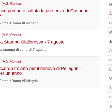
6
(A.S. Roma)
N
co perché è saltata la presenza di Gasperini
A
y
C
Roma #Roma #Gasperini
M
6
(A.S. Roma)
J
 Stampa Giallorossa - 7 agosto
a stampa di venerdì 7 agosto
A
B
6
(A.S. Roma)
ordo trovato per il rinnovo di Pellegrini:
L
per un anno
U
oma #Roma #Pellegrini
S
P
T