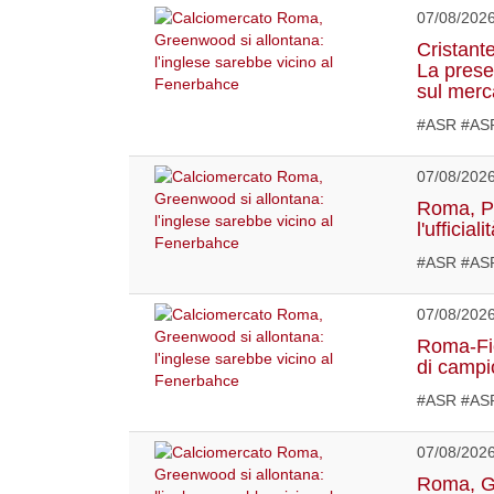
07/08/202
Cristant
La prese
sul merc
#ASR #ASR
07/08/202
Roma, Pel
l'ufficiali
#ASR #ASR
07/08/202
Roma-Fior
di campi
#ASR #ASR
07/08/202
Roma, Ga