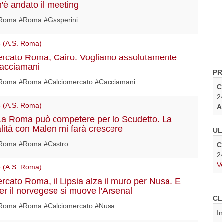
'è andato il meeting
Roma #Roma #Gasperini
6
(A.S. Roma)
rcato Roma, Cairo: Vogliamo assolutamente
Cacciamani
PR
oma #Roma #Calciomercato #Cacciamani
C
2
6
(A.S. Roma)
A
La Roma può competere per lo Scudetto. La
alità con Malen mi farà crescere
UL
Roma #Roma #Castro
C
2
V
6
(A.S. Roma)
rcato Roma, il Lipsia alza il muro per Nusa. E
per il norvegese si muove l'Arsenal
CL
oma #Roma #Calciomercato #Nusa
I