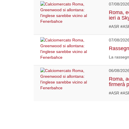
07/08/202
Roma, ec
ieri a Sk
#ASR #AS
07/08/202
Rassegna
La rassegn
06/08/202
Roma, acc
firmerà 
#ASR #ASR