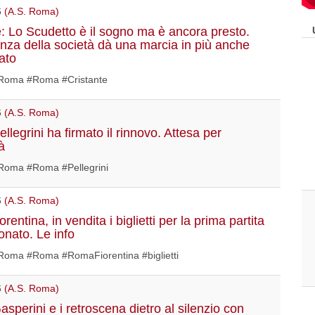
6
(A.S. Roma)
e: Lo Scudetto è il sogno ma è ancora presto.
nza della società dà una marcia in più anche
ato
oma #Roma #Cristante
6
(A.S. Roma)
legrini ha firmato il rinnovo. Attesa per
tà
oma #Roma #Pellegrini
6
(A.S. Roma)
entina, in vendita i biglietti per la prima partita
onato. Le info
oma #Roma #RomaFiorentina #biglietti
6
(A.S. Roma)
sperini e i retroscena dietro al silenzio con