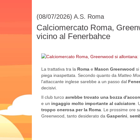
(08/07/2026)
A.S. Roma
Calciomercato Roma, Greenwo
vicino al Fenerbahce
La trattativa tra la
Roma
e
Mason Greenwood
si
piega inaspettata. Secondo quanto da
Matteo Mor
l'attaccante inglese sarebbe a un passo dal
Fene
decisivi.
Il club turco
avrebbe trovato una bozza d'accord
e un
ingaggio molto importante al calciatore
. 
troppo onerosa per la Roma
. Le prossime ore sa
Greenwood, tanto desiderato da
Gasperini
,
semb