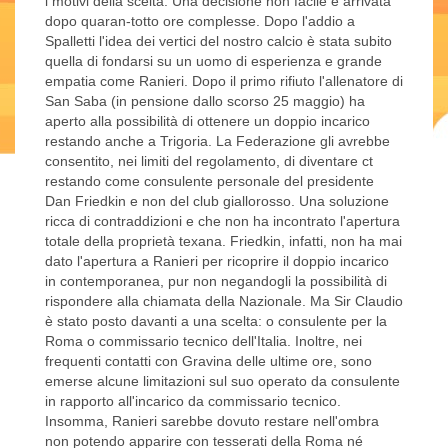
i motivi della scelta. Una decisione non facile e arrivata
dopo quaran-totto ore complesse. Dopo l'addio a
Spalletti l'idea dei vertici del nostro calcio è stata subito
quella di fondarsi su un uomo di esperienza e grande
empatia come Ranieri. Dopo il primo rifiuto l'allenatore di
San Saba (in pensione dallo scorso 25 maggio) ha
aperto alla possibilità di ottenere un doppio incarico
restando anche a Trigoria. La Federazione gli avrebbe
consentito, nei limiti del regolamento, di diventare ct
restando come consulente personale del presidente
Dan Friedkin e non del club giallorosso. Una soluzione
ricca di contraddizioni e che non ha incontrato l'apertura
totale della proprietà texana. Friedkin, infatti, non ha mai
dato l'apertura a Ranieri per ricoprire il doppio incarico
in contemporanea, pur non negandogli la possibilità di
rispondere alla chiamata della Nazionale. Ma Sir Claudio
è stato posto davanti a una scelta: o consulente per la
Roma o commissario tecnico dell'Italia. Inoltre, nei
frequenti contatti con Gravina delle ultime ore, sono
emerse alcune limitazioni sul suo operato da consulente
in rapporto all'incarico da commissario tecnico.
Insomma, Ranieri sarebbe dovuto restare nell'ombra
non potendo apparire con tesserati della Roma né