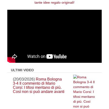
ULTIMI VIDEO
(20/03/2026)
Roma Bologna
3-4 Il commento di Mario
Corsi: I tifosi meritano di più.
Così non si può andare avanti