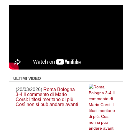
ULTIMI VIDEO
(20/03/2026)
Roma Bologna
3-4 Il commento di Mario
Corsi: I tifosi meritano di più.
Così non si può andare avanti