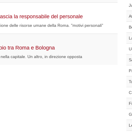
J
 lascia la responsabile del personale
A
ezione delle risorse umane della Roma. "motivi personali"
B
L
mbio tra Roma e Bologna
U
ella capitale. Un altro, in direzione opposta
S
P
T
C
F
G
L