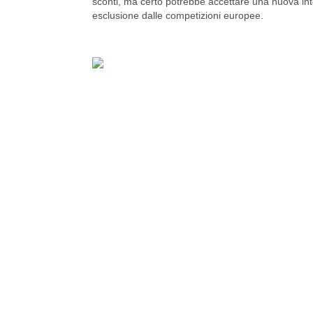
sconti, ma certo potrebbe accettare una nuova intes
esclusione dalle competizioni europee.