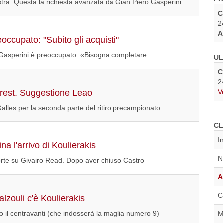
stra. Questa la richiesta avanzata da Gian Piero Gasperini
C
2
A
occupato: "Subito gli acquisti"
 Gasperini è preoccupato: «Bisogna completare
UL
C
2
rest. Suggestione Leao
V
Galles per la seconda parte del ritiro precampionato
CL
I
a l'arrivo di Koulierakis
N
rte su Givairo Read. Dopo aver chiuso Castro
A
C
lzouli c'è Koulierakis
 il centravanti (che indosserà la maglia numero 9)
M