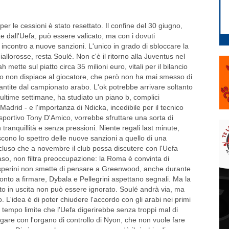
per le cessioni è stato resettato. Il confine del 30 giugno,
 dall'Uefa, può essere valicato, ma con i dovuti
incontro a nuove sanzioni. L'unico in grado di sbloccare la
iallorosse, resta Soulé. Non c'è il ritorno alla Juventus nel
 mette sul piatto circa 35 milioni euro, vitali per il bilancio
rto non dispiace al giocatore, che però non ha mai smesso di
rantite dal campionato arabo. L'ok potrebbe arrivare soltanto
le ultime settimane, ha studiato un piano b, complici
 Madrid - e l'importanza di Ndicka, incedibile per il tecnico
 sportivo Tony D'Amico, vorrebbe sfruttare una sorta di
 tranquillità e senza pressioni. Niente regali last minute,
iscono lo spettro delle nuove sanzioni a quello di una
luso che a novembre il club possa discutere con l'Uefa
caso, non filtra preoccupazione: la Roma è convinta di
perini non smette di pensare a Greenwood, anche durante
ronto a firmare, Dybala e Pellegrini aspettano segnali. Ma la
cato in uscita non può essere ignorato. Soulé andrà via, ma
o. L'idea è di poter chiudere l'accordo con gli arabi nei primi
un tempo limite che l'Uefa digerirebbe senza troppi mal di
gare con l'organo di controllo di Nyon, che non vuole fare