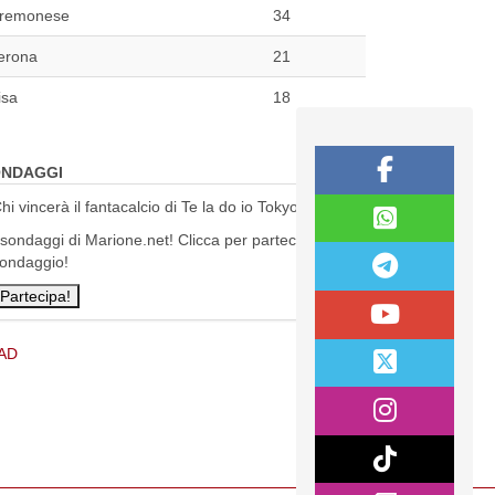
remonese
34
erona
21
isa
18
NDAGGI
hi vincerà il fantacalcio di Te la do io Tokyo?
 sondaggi di Marione.net! Clicca per partecipare al
ondaggio!