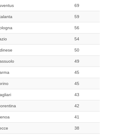
uventus
69
talanta
59
ologna
56
azio
54
dinese
50
assuolo
49
arma
45
orino
45
agliari
43
iorentina
42
enoa
41
ecce
38