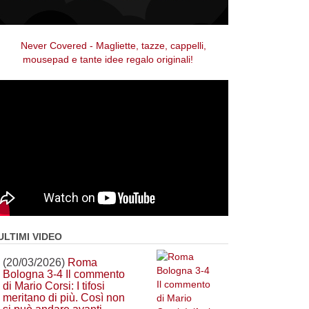
ULTIMI VIDEO
(20/03/2026)
Roma
Bologna 3-4 Il commento
di Mario Corsi: I tifosi
meritano di più. Così non