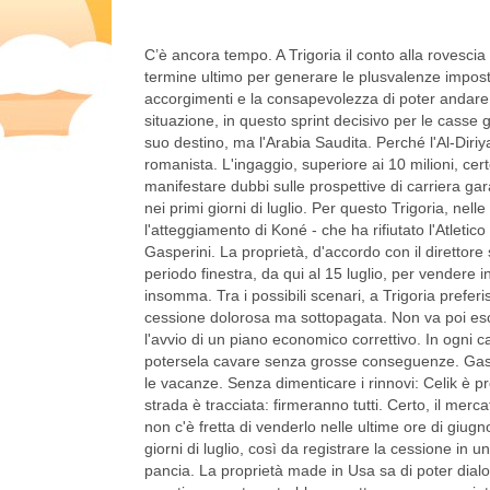
C’è ancora tempo. A Trigoria il conto alla rovescia 
termine ultimo per generare le plusvalenze imposte
accorgimenti e la consapevolezza di poter andare 
situazione, in questo sprint decisivo per le casse g
suo destino, ma l'Arabia Saudita. Perché l'Al-Diriyah
romanista. L'ingaggio, superiore ai 10 milioni, ce
manifestare dubbi sulle prospettive di carriera ga
nei primi giorni di luglio. Per questo Trigoria, nel
l'atteggiamento di Koné - che ha rifiutato l'Atletico
Gasperini. La proprietà, d'accordo con il direttore
periodo finestra, da qui al 15 luglio, per vendere in
insomma. Tra i possibili scenari, a Trigoria prefer
cessione dolorosa ma sottopagata. Non va poi esc
l'avvio di un piano economico correttivo. In ogni 
potersela cavare senza grosse conseguenze. Gas
le vacanze. Senza dimenticare i rinnovi: Celik è p
strada è tracciata: firmeranno tutti. Certo, il mer
non c'è fretta di venderlo nelle ultime ore di giugn
giorni di luglio, così da registrare la cessione in 
pancia. La proprietà made in Usa sa di poter dialo