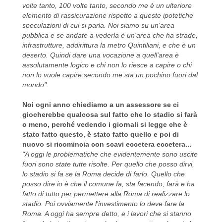
volte tanto, 100 volte tanto, secondo me è un ulteriore
elemento di rassicurazione rispetto a queste ipotetiche
speculazioni di cui si parla. Noi siamo su un'area
pubblica e se andate a vederla è un'area che ha strade,
infrastrutture, addirittura la metro Quintiliani, e che è un
deserto. Quindi dare una vocazione a quell'area è
assolutamente logico e chi non lo riesce a capire o chi
non lo vuole capire secondo me sta un pochino fuori dal
mondo".
Noi ogni anno chiediamo a un assessore se ci
giocherebbe qualcosa sul fatto che lo stadio si farà
o meno, perché vedendo i giornali si legge che è
stato fatto questo, è stato fatto quello e poi di
nuovo si ricomincia con scavi eccetera eccetera...
"A oggi le problematiche che evidentemente sono uscite
fuori sono state tutte risolte. Per quello che posso dirvi,
lo stadio si fa se la Roma decide di farlo. Quello che
posso dire io è che il comune fa, sta facendo, farà e ha
fatto di tutto per permettere alla Roma di realizzare lo
stadio. Poi ovviamente l'investimento lo deve fare la
Roma. A oggi ha sempre detto, e i lavori che si stanno