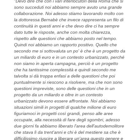
"Devo dire che con i vari interlocutori della Roma che si
sono succeduti noi abbiamo sempre avuto una grande
collaborazione. Noi adesso stiamo lavorando molto con
la dottoressa Bernabè che invece rappresenta un filo di
continuità in questi anni e che devo dire ci ha sempre
dato tutte le risposte, anche con molta chiarezza,
rispetto alle questioni che abbiamo posto nel tempo.
Quindi noi abbiamo un rapporto positivo. Quello che
secondo me si sottovaluta un po' è che è un progetto da
un miliardo di euro e in un contesto urbanizzato, perché
non siamo in aperta campagna, perciò è un progetto
che ha tantissime complessità e quindi secondo me
talvolta si dà troppa enfasi a delle questioni che poi
puntualmente si riescono a risolvere, ma che non sono
questioni impreviste, sono delle questioni che in un
progetto da un miliardo e oltre in un contesto
urbanizzato devono essere affrontate. Noi abbiamo
situazioni simili in progetti di qualche milione di euro
figuriamoci in progetti così grandi, penso alle aree
occupate, alla necessità di fare degli sgombri, adesso
due giorni fa abbiamo liberato l'area dell'autodemolitore
che stava lì da trent'anni e chi è del mestiere sa che è
difficilissimo riuscire a liberare un'area questo genere e