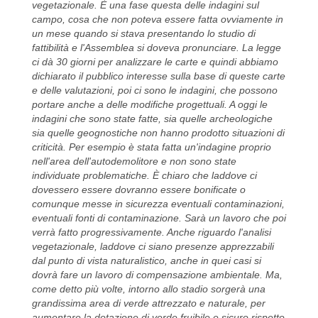
vegetazionale. È una fase questa delle indagini sul
campo, cosa che non poteva essere fatta ovviamente in
un mese quando si stava presentando lo studio di
fattibilità e l'Assemblea si doveva pronunciare. La legge
ci dà 30 giorni per analizzare le carte e quindi abbiamo
dichiarato il pubblico interesse sulla base di queste carte
e delle valutazioni, poi ci sono le indagini, che possono
portare anche a delle modifiche progettuali. A oggi le
indagini che sono state fatte, sia quelle archeologiche
sia quelle geognostiche non hanno prodotto situazioni di
criticità. Per esempio è stata fatta un'indagine proprio
nell'area dell'autodemolitore e non sono state
individuate problematiche. È chiaro che laddove ci
dovessero essere dovranno essere bonificate o
comunque messe in sicurezza eventuali contaminazioni,
eventuali fonti di contaminazione. Sarà un lavoro che poi
verrà fatto progressivamente. Anche riguardo l'analisi
vegetazionale, laddove ci siano presenze apprezzabili
dal punto di vista naturalistico, anche in quei casi si
dovrà fare un lavoro di compensazione ambientale. Ma,
come detto più volte, intorno allo stadio sorgerà una
grandissima area di verde attrezzato e naturale, per
aumentare la dotazione di verde fruibile e sicuro rispetto