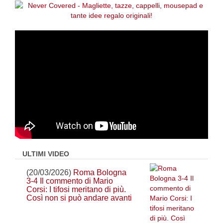
ULTIMI VIDEO
(20/03/2026)
Roma Bologna
3-4 Il commento di Mario
Corsi: I tifosi meritano di più.
Così non si può andare avanti