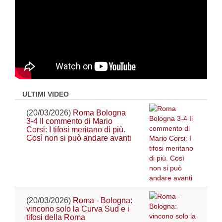
ULTIMI VIDEO
(20/03/2026)
Roma Bologna
3-4 Il commento di Mario
Corsi: I tifosi meritano di più.
Così non si può andare avanti
(20/03/2026)
Roma - Bologna:
vincono solo la Curva Sud e i
tifosi della Roma