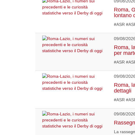
09/08/202
Roma, Ga
lontano 
#ASR #AS
09/08/202
Roma, la 
per mart
#ASR #ASR
09/08/202
Roma, la 
dettagli
#ASR #AS
09/08/202
Rassegna
La rassegn