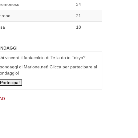
remonese
34
erona
21
isa
18
NDAGGI
hi vincerà il fantacalcio di Te la do io Tokyo?
 sondaggi di Marione.net! Clicca per partecipare al
ondaggio!