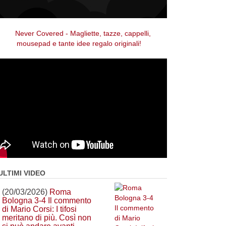
ULTIMI VIDEO
(20/03/2026)
Roma
Bologna 3-4 Il commento
di Mario Corsi: I tifosi
meritano di più. Così non