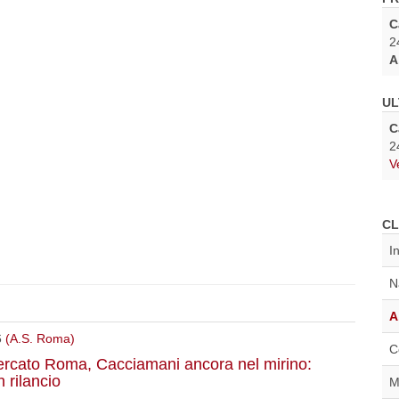
C
2
A
UL
C
2
V
CL
I
N
A
6
(A.S. Roma)
C
rcato Roma, Cacciamani ancora nel mirino:
 rilancio
M