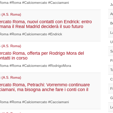
oma #Roma #Calciomercato #Cacciamani
J
A
6
(A.S. Roma)
rcato Roma, nuovi contatti con Endrick: entro
B
imana il Real Madrid deciderà il suo futuro
L
oma #Roma #Calciomercato #Endrick
U
6
(A.S. Roma)
S
rcato Roma, offerta per Rodrigo Mora del
ntatti in corso
P
oma #Roma #Calciomercato #RodrigoMora
T
6
(A.S. Roma)
C
rcato Roma, Petrachi: Vorremmo continuare
F
iamani, ma bisogna anche fare i conti con il
G
oma #Roma #Calciomercato #Cacciamani
L