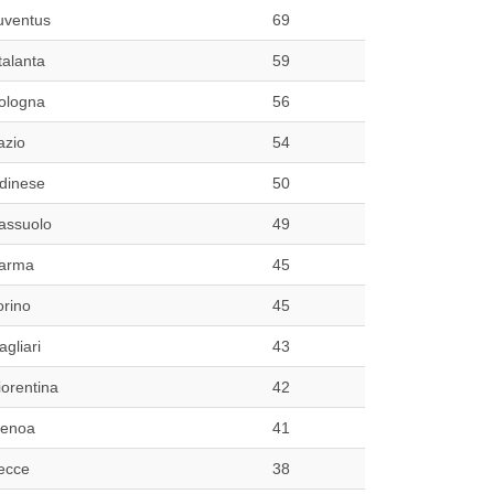
uventus
69
talanta
59
ologna
56
azio
54
dinese
50
assuolo
49
arma
45
orino
45
agliari
43
iorentina
42
enoa
41
ecce
38