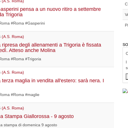
6
(A.S. Roma)
C
sperini pensa a un nuovo ritiro a settembre
da Trigoria
V
Roma #Roma #Gasperini
P
6
(A.S. Roma)
ripresa degli allenamenti a Trigoria è fissata
SO
edì. Atteso anche Molina
C
oma #Roma #Trigoria
I
s
6
(A.S. Roma)
terza maglia in vendita all'estero: sarà nera. I
Roma #Roma #maglie
6
(A.S. Roma)
 Stampa Giallorossa - 9 agosto
a stampa di domenica 9 agosto