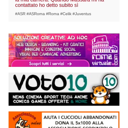
contattato ho detto subito sì
#ASR #ASRoma #Roma #Celik #Juventus