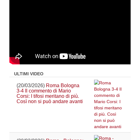
ULTIMI VIDEO
(20/03/2026)
Roma Bologna
3-4 Il commento di Mario
Corsi: I tifosi meritano di più.
Così non si può andare avanti