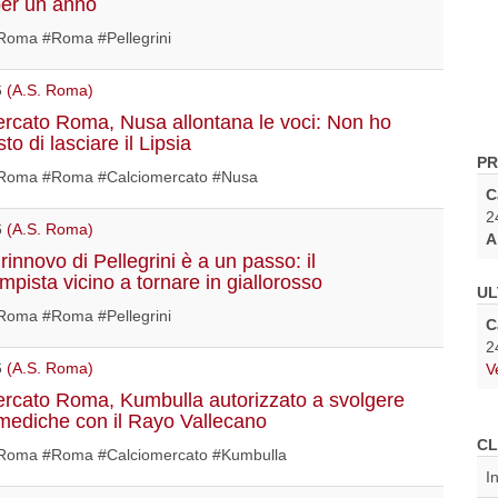
per un anno
oma #Roma #Pellegrini
6
(A.S. Roma)
rcato Roma, Nusa allontana le voci: Non ho
to di lasciare il Lipsia
PR
oma #Roma #Calciomercato #Nusa
C
2
6
(A.S. Roma)
A
rinnovo di Pellegrini è a un passo: il
mpista vicino a tornare in giallorosso
UL
oma #Roma #Pellegrini
C
2
6
(A.S. Roma)
V
rcato Roma, Kumbulla autorizzato a svolgere
e mediche con il Rayo Vallecano
CL
oma #Roma #Calciomercato #Kumbulla
I