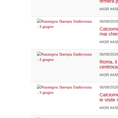
firmerà 
#ASR #ASR
06/08/202
Calciome
mai chies
#ASR #ASR
06/08/202
Roma, il 
centroca
#ASR #ASR
06/08/202
Calciome
le visit
#ASR #ASR