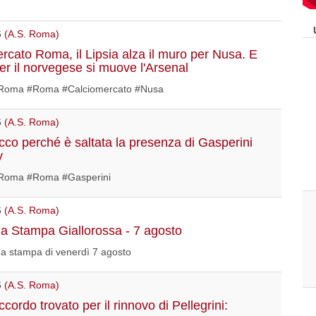
6
(A.S. Roma)
rcato Roma, il Lipsia alza il muro per Nusa. E
per il norvegese si muove l'Arsenal
oma #Roma #Calciomercato #Nusa
6
(A.S. Roma)
co perché è saltata la presenza di Gasperini
y
Roma #Roma #Gasperini
6
(A.S. Roma)
 Stampa Giallorossa - 7 agosto
a stampa di venerdì 7 agosto
6
(A.S. Roma)
ordo trovato per il rinnovo di Pellegrini: