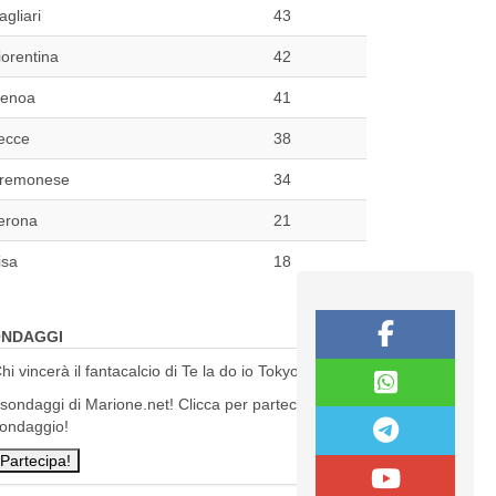
agliari
43
iorentina
42
enoa
41
ecce
38
remonese
34
erona
21
isa
18
NDAGGI
hi vincerà il fantacalcio di Te la do io Tokyo?
 sondaggi di Marione.net! Clicca per partecipare al
ondaggio!