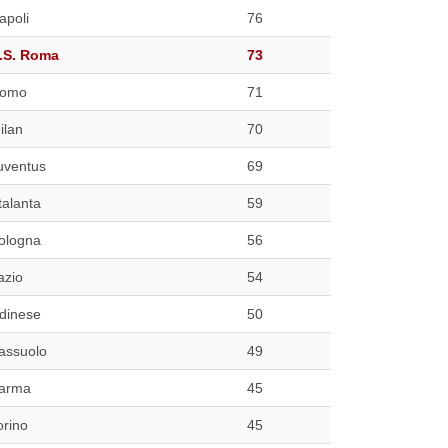
apoli
76
.S. Roma
73
omo
71
ilan
70
uventus
69
talanta
59
ologna
56
azio
54
dinese
50
assuolo
49
arma
45
orino
45