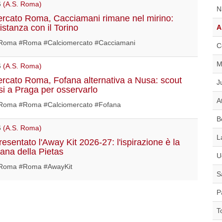
6
(A.S. Roma)
N
rcato Roma, Cacciamani rimane nel mirino:
istanza con il Torino
A
oma #Roma #Calciomercato #Cacciamani
C
M
6
(A.S. Roma)
rcato Roma, Fofana alternativa a Nusa: scout
J
ssi a Praga per osservarlo
A
oma #Roma #Calciomercato #Fofana
B
6
(A.S. Roma)
L
esentato l'Away Kit 2026-27: l'ispirazione è la
mana della Pietas
U
Roma #Roma #AwayKit
S
P
T