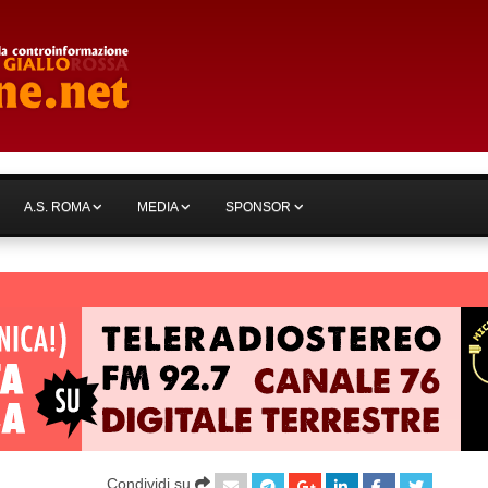
A.S. ROMA
MEDIA
SPONSOR
Condividi su