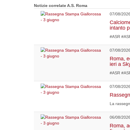
Notizie correlate A.S. Roma
07/08/202
Calciome
intanto 
#ASR #ASR
07/08/202
Roma, ec
ieri a Sk
#ASR #AS
07/08/202
Rassegna
La rassegn
06/08/202
Roma, acc