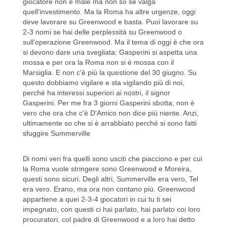
giocatore non è male ma non so se valga
quell'investimento. Ma la Roma ha altre urgenze, oggi
deve lavorare su Greenwood e basta. Puoi lavorare su
2-3 nomi se hai delle perplessità su Greenwood o
sull'operazione Greenwood. Ma il tema di oggi è che ora
si devono dare una svegliata: Gasperini si aspetta una
mossa e per ora la Roma non si è mossa con il
Marsiglia. E non c'è più la questione del 30 giugno. Su
questo dobbiamo vigilare e sta vigilando più di noi,
perché ha interessi superiori ai nostri, il signor
Gasperini. Per me fra 3 giorni Gasperini sbotta, non è
vero che ora che c'è D'Amico non dice più niente. Anzi,
ultimamente so che si è arrabbiato perché si sono fatti
sfuggire Summerville
Di nomi veri fra quelli sono usciti che piacciono e per cui
la Roma vuole stringere sono Greenwood e Moreira,
questi sono sicuri. Degli altri, Summerville era vero, Tel
era vero. Erano, ma ora non contano più. Greenwood
appartiene a quei 2-3-4 giocatori in cui tu ti sei
impegnato, con questi ci hai parlato, hai parlato coi loro
procuratori, col padre di Greenwood e a loro hai detto