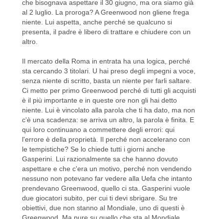
che bisognava aspettare il 30 giugno, ma ora siamo già
al 2 luglio. La proroga? A Greenwood non gliene frega
niente. Lui aspetta, anche perché se qualcuno si
presenta, il padre è libero di trattare e chiudere con un
altro.
Il mercato della Roma in entrata ha una logica, perché
sta cercando 3 titolari. U hai preso degli impegni a voce,
senza niente di scritto, basta un niente per farli saltare.
Ci metto per primo Greenwood perché di tutti gli acquisti
è il più importante e in queste ore non gli hai detto
niente. Lui è vincolato alla parola che ti ha dato, ma non
c'è una scadenza: se arriva un altro, la parola è finita. E
qui loro continuano a commettere degli errori: qui
l'errore è della proprietà. Il perché non accelerano con
le tempistiche? Se lo chiede tutti i giorni anche
Gasperini. Lui razionalmente sa che hanno dovuto
aspettare e che c'era un motivo, perché non vendendo
nessuno non potevano far vedere alla Uefa che intanto
prendevano Greenwood, quello ci sta. Gasperini vuole
due giocatori subito, per cui ti devi sbrigare. Su tre
obiettivi, due non stanno al Mondiale, uno di questi è
Greenwood. Ma pure su quello che sta al Mondiale