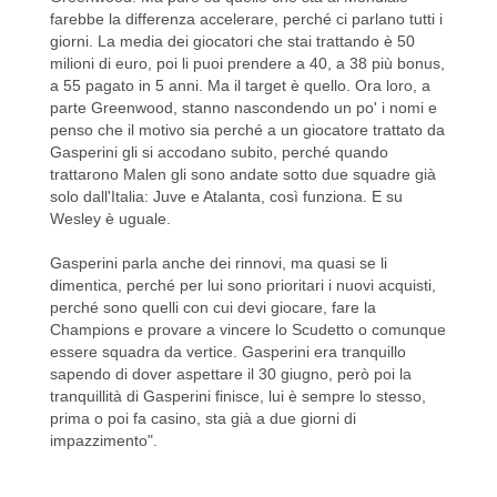
farebbe la differenza accelerare, perché ci parlano tutti i
giorni. La media dei giocatori che stai trattando è 50
milioni di euro, poi li puoi prendere a 40, a 38 più bonus,
a 55 pagato in 5 anni. Ma il target è quello. Ora loro, a
parte Greenwood, stanno nascondendo un po' i nomi e
penso che il motivo sia perché a un giocatore trattato da
Gasperini gli si accodano subito, perché quando
trattarono Malen gli sono andate sotto due squadre già
solo dall'Italia: Juve e Atalanta, così funziona. E su
Wesley è uguale.
Gasperini parla anche dei rinnovi, ma quasi se li
dimentica, perché per lui sono prioritari i nuovi acquisti,
perché sono quelli con cui devi giocare, fare la
Champions e provare a vincere lo Scudetto o comunque
essere squadra da vertice. Gasperini era tranquillo
sapendo di dover aspettare il 30 giugno, però poi la
tranquillità di Gasperini finisce, lui è sempre lo stesso,
prima o poi fa casino, sta già a due giorni di
impazzimento".