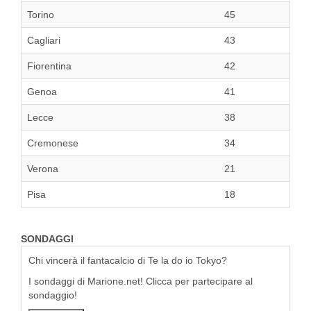
Torino
45
Cagliari
43
Fiorentina
42
Genoa
41
Lecce
38
Cremonese
34
Verona
21
Pisa
18
SONDAGGI
Chi vincerà il fantacalcio di Te la do io Tokyo?
I sondaggi di Marione.net! Clicca per partecipare al
sondaggio!