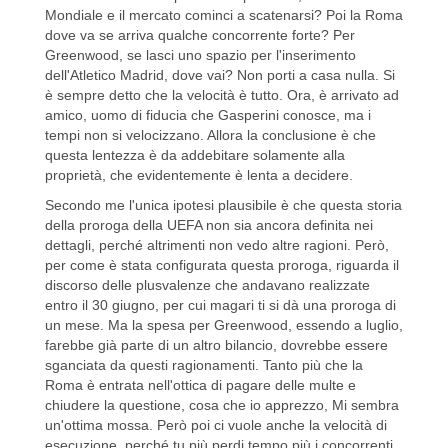
Mondiale e il mercato cominci a scatenarsi? Poi la Roma
dove va se arriva qualche concorrente forte? Per
Greenwood, se lasci uno spazio per l'inserimento
dell'Atletico Madrid, dove vai? Non porti a casa nulla. Si
è sempre detto che la velocità è tutto. Ora, è arrivato ad
amico, uomo di fiducia che Gasperini conosce, ma i
tempi non si velocizzano. Allora la conclusione è che
questa lentezza è da addebitare solamente alla
proprietà, che evidentemente è lenta a decidere.
Secondo me l'unica ipotesi plausibile è che questa storia
della proroga della UEFA non sia ancora definita nei
dettagli, perché altrimenti non vedo altre ragioni. Però,
per come è stata configurata questa proroga, riguarda il
discorso delle plusvalenze che andavano realizzate
entro il 30 giugno, per cui magari ti si dà una proroga di
un mese. Ma la spesa per Greenwood, essendo a luglio,
farebbe già parte di un altro bilancio, dovrebbe essere
sganciata da questi ragionamenti. Tanto più che la
Roma è entrata nell'ottica di pagare delle multe e
chiudere la questione, cosa che io apprezzo, Mi sembra
un'ottima mossa. Però poi ci vuole anche la velocità di
esecuzione, perché tu più perdi tempo più i concorrenti