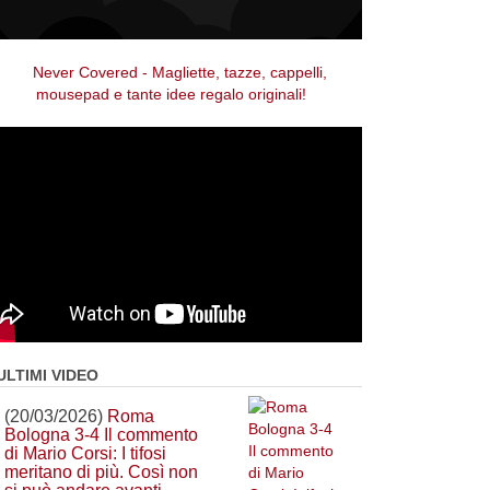
ULTIMI VIDEO
(20/03/2026)
Roma
Bologna 3-4 Il commento
di Mario Corsi: I tifosi
meritano di più. Così non