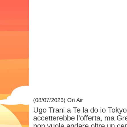
(08/07/2026)
On Air
Ugo Trani a Te la do io Tokyo
accetterebbe l'offerta, ma G
non vuole andare oltre un cer