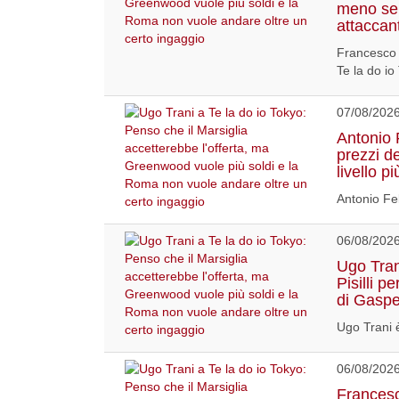
meno ser
attaccan
Francesco 
Te la do io
07/08/202
Antonio F
prezzi dei
livello 
Antonio Fel
06/08/202
Ugo Tran
Pisilli p
di Gaspe
Ugo Trani è
06/08/202
Francesc