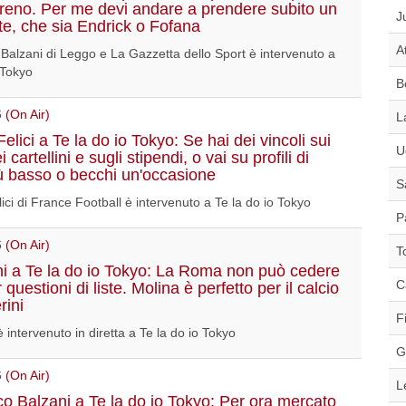
eno. Per me devi andare a prendere subito un
J
te, che sia Endrick o Fofana
A
Balzani di Leggo e La Gazzetta dello Sport è intervenuto a
 Tokyo
B
6
(On Air)
L
elici a Te la do io Tokyo: Se hai dei vincoli sui
U
 cartellini e sugli stipendi, o vai su profili di
più basso o becchi un'occasione
S
ici di France Football è intervenuto a Te la do io Tokyo
P
6
(On Air)
T
i a Te la do io Tokyo: La Roma non può cedere
C
er questioni di liste. Molina è perfetto per il calcio
rini
F
 intervenuto in diretta a Te la do io Tokyo
G
6
(On Air)
L
o Balzani a Te la do io Tokyo: Per ora mercato