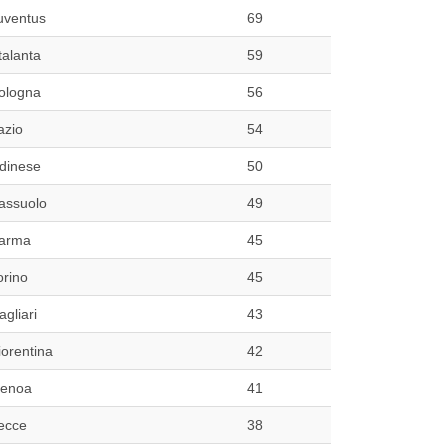
uventus
69
talanta
59
ologna
56
azio
54
dinese
50
assuolo
49
arma
45
orino
45
agliari
43
iorentina
42
enoa
41
ecce
38