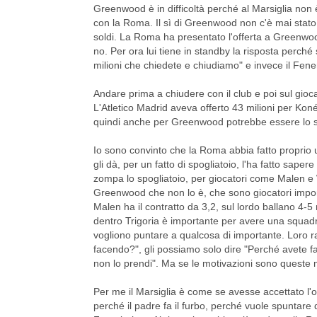
Greenwood è in difficoltà perché al Marsiglia non è
con la Roma. Il sì di Greenwood non c'è mai stato:
soldi. La Roma ha presentato l'offerta a Greenwood
no. Per ora lui tiene in standby la risposta perché
milioni che chiedete e chiudiamo" e invece il Fen
Andare prima a chiudere con il club e poi sul gioc
L'Atletico Madrid aveva offerto 43 milioni per Koné
quindi anche per Greenwood potrebbe essere lo st
Io sono convinto che la Roma abbia fatto proprio u
gli dà, per un fatto di spogliatoio, l'ha fatto sape
zompa lo spogliatoio, per giocatori come Malen e 
Greenwood che non lo è, che sono giocatori impor
Malen ha il contratto da 3,2, sul lordo ballano 4-5 
dentro Trigoria è importante per avere una squadr
vogliono puntare a qualcosa di importante. Loro 
facendo?", gli possiamo solo dire "Perché avete fat
non lo prendi". Ma se le motivazioni sono queste mi 
Per me il Marsiglia è come se avesse accettato l'o
perché il padre fa il furbo, perché vuole spuntare d