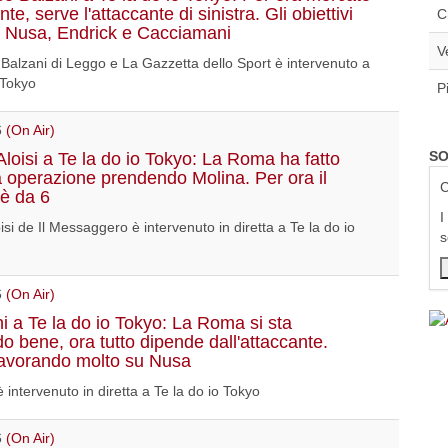
ente, serve l'attaccante di sinistra. Gli obiettivi
C
 Nusa, Endrick e Cacciamani
V
Balzani di Leggo e La Gazzetta dello Sport è intervenuto a
 Tokyo
P
6
(On Air)
SO
Aloisi a Te la do io Tokyo: La Roma ha fatto
a operazione prendendo Molina. Per ora il
C
è da 6
I
isi de Il Messaggero è intervenuto in diretta a Te la do io
s
6
(On Air)
i a Te la do io Tokyo: La Roma si sta
 bene, ora tutto dipende dall'attaccante.
avorando molto su Nusa
 intervenuto in diretta a Te la do io Tokyo
6
(On Air)