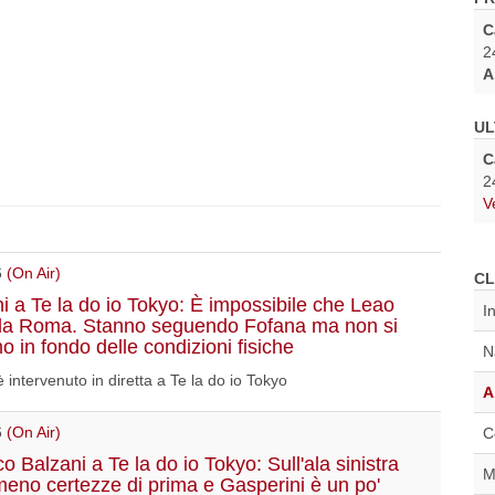
C
2
A
UL
C
2
V
6
(On Air)
CL
i a Te la do io Tokyo: È impossibile che Leao
I
lla Roma. Stanno seguendo Fofana ma non si
no in fondo delle condizioni fisiche
N
 intervenuto in diretta a Te la do io Tokyo
A
6
(On Air)
C
 Balzani a Te la do io Tokyo: Sull'ala sinistra
M
meno certezze di prima e Gasperini è un po'