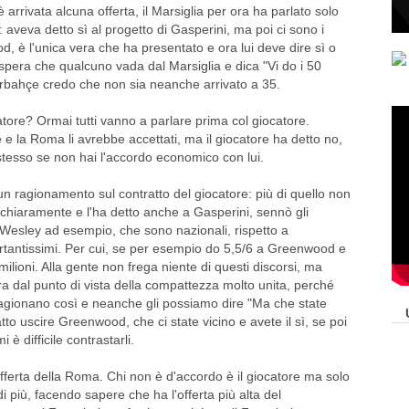
 arrivata alcuna offerta, il Marsiglia per ora ha parlato solo
 aveva detto sì al progetto di Gasperini, ma poi ci sono i
, è l'unica vera che ha presentato e ora lui deve dire sì o
 spera che qualcuno vada dal Marsiglia e dica "Vi do i 50
erbahçe credo che non sia neanche arrivato a 35.
atore? Ormai tutti vanno a parlare prima col giocatore.
 e la Roma li avrebbe accettati, ma il giocatore ha detto no,
esso se non hai l'accordo economico con lui.
n ragionamento sul contratto del giocatore: più di quello non
re chiaramente e l'ha detto anche a Gasperini, sennò gli
Wesley ad esempio, che sono nazionali, rispetto a
tantissimi. Per cui, se per esempio do 5,5/6 a Greenwood e
milioni. Alla gente non frega niente di questi discorsi, ma
a dal punto di vista della compattezza molto unita, perché
ragionano così e neanche gli possiamo dire "Ma che state
to uscire Greenwood, che ci state vicino e avete il sì, se poi
è difficile contrastarli.
fferta della Roma. Chi non è d'accordo è il giocatore ma solo
i più, facendo sapere che ha l'offerta più alta del