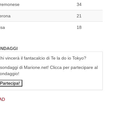
remonese
34
erona
21
isa
18
NDAGGI
hi vincerà il fantacalcio di Te la do io Tokyo?
 sondaggi di Marione.net! Clicca per partecipare al
ondaggio!