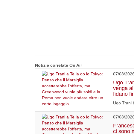
Notizie correlate On Air
07/08/202
Ugo Tran
venga a
fidano fi
Ugo Trani è
07/08/202
Francesco
ci sono 