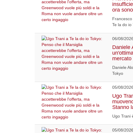
insuffici
ora sono
Francesco 
Te la do io
06/08/202
Daniele 
un'ottim
mercato 
Daniele Alo
Tokyo
05/08/202
Ugo Tran
muovendo
Stanno l
Ugo Trani è
05/08/202