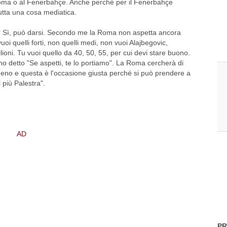
Roma o al Fenerbahçe. Anche perché per il Fenerbahçe
tutta una cosa mediatica.
o? Sì, può darsi. Secondo me la Roma non aspetta ancora
oi quelli forti, non quelli medi, non vuoi Alajbegovic,
ioni. Tu vuoi quello da 40, 50, 55, per cui devi stare buono.
o detto "Se aspetti, te lo portiamo". La Roma cercherà di
no e questa è l'occasione giusta perché si può prendere a
 più Palestra".
PR