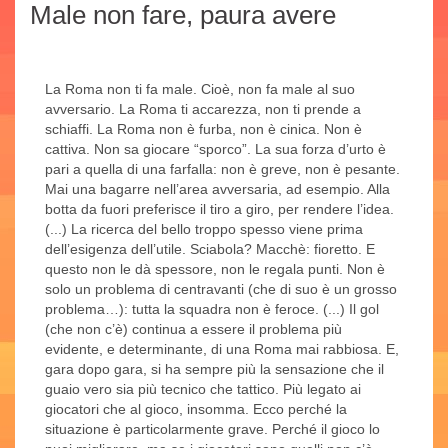
Male non fare, paura avere
La Roma non ti fa male. Cioè, non fa male al suo
avversario. La Roma ti accarezza, non ti prende a
schiaffi. La Roma non è furba, non è cinica. Non è
cattiva. Non sa giocare “sporco”. La sua forza d’urto è
pari a quella di una farfalla: non è greve, non è pesante.
Mai una bagarre nell’area avversaria, ad esempio. Alla
botta da fuori preferisce il tiro a giro, per rendere l’idea.
(...) La ricerca del bello troppo spesso viene prima
dell’esigenza dell’utile. Sciabola? Macchè: fioretto. E
questo non le dà spessore, non le regala punti. Non è
solo un problema di centravanti (che di suo è un grosso
problema…): tutta la squadra non è feroce. (...) Il gol
(che non c’è) continua a essere il problema più
evidente, e determinante, di una Roma mai rabbiosa. E,
gara dopo gara, si ha sempre più la sensazione che il
guaio vero sia più tecnico che tattico. Più legato ai
giocatori che al gioco, insomma. Ecco perché la
situazione è particolarmente grave. Perché il gioco lo