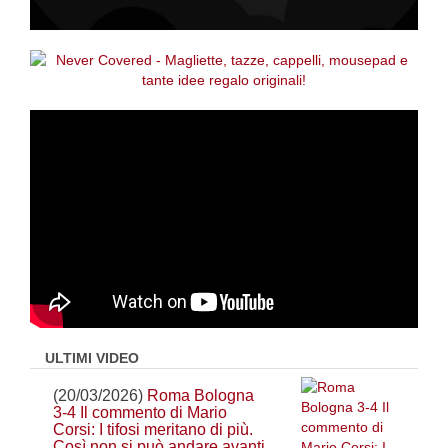
ULTIMI VIDEO
(20/03/2026)
Roma Bologna
3-4 Il commento di Mario
Corsi: I tifosi meritano di più.
Così non si può andare avanti