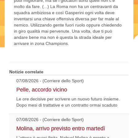
puoi migliorare, ma se i giocatori sono quelli non c’è
molto da fare. (...) La Roma non ha un centravanti da
squadra ambiziosa e così Gasperini ogni volta deve
inventarsi una chiave offensiva diversa per far male al
nemico. Utilizzando gente fuori ruolo oppure chiedendo
in giro qualità mai pervenute. Una volta, due ti può
andare bene ma non è questa la strada ideale per
arrivare in zona Champions.
Notizie correlate
07/08/2026 - (Corriere dello Sport)
Pelle, accordo vicino
Le ore decisive per scrivere un nuovo futuro insieme.
Dopo mesi di trattative e un contratto ormai scaduto
07/08/2026 - (Corriere dello Sport)
Molina, arrivo previsto entro martedì
L'attesa è quasi finita. Nahuel Molina è pronto a