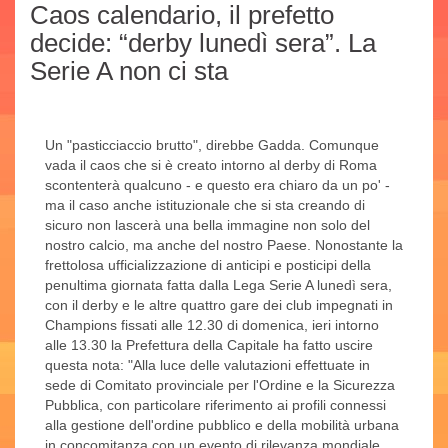
Caos calendario, il prefetto
decide: “derby lunedì sera”. La
Serie A non ci sta
Un "pasticciaccio brutto", direbbe Gadda. Comunque
vada il caos che si è creato intorno al derby di Roma
scontenterà qualcuno - e questo era chiaro da un po' -
ma il caso anche istituzionale che si sta creando di
sicuro non lascerà una bella immagine non solo del
nostro calcio, ma anche del nostro Paese. Nonostante la
frettolosa ufficializzazione di anticipi e posticipi della
penultima giornata fatta dalla Lega Serie A lunedì sera,
con il derby e le altre quattro gare dei club impegnati in
Champions fissati alle 12.30 di domenica, ieri intorno
alle 13.30 la Prefettura della Capitale ha fatto uscire
questa nota: "Alla luce delle valutazioni effettuate in
sede di Comitato provinciale per l'Ordine e la Sicurezza
Pubblica, con particolare riferimento ai profili connessi
alla gestione dell'ordine pubblico e della mobilità urbana
in concomitanza con un evento di rilevanza mondiale