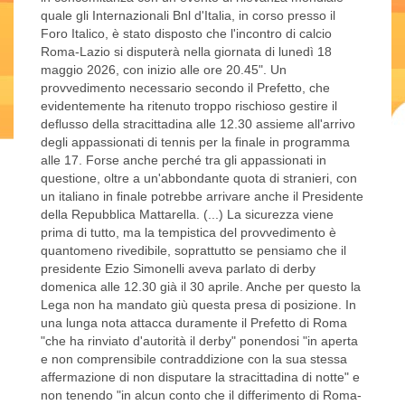
quale gli Internazionali Bnl d'Italia, in corso presso il
Foro Italico, è stato disposto che l'incontro di calcio
Roma-Lazio si disputerà nella giornata di lunedì 18
maggio 2026, con inizio alle ore 20.45". Un
provvedimento necessario secondo il Prefetto, che
evidentemente ha ritenuto troppo rischioso gestire il
deflusso della stracittadina alle 12.30 assieme all'arrivo
degli appassionati di tennis per la finale in programma
alle 17. Forse anche perché tra gli appassionati in
questione, oltre a un'abbondante quota di stranieri, con
un italiano in finale potrebbe arrivare anche il Presidente
della Repubblica Mattarella. (...) La sicurezza viene
prima di tutto, ma la tempistica del provvedimento è
quantomeno rivedibile, soprattutto se pensiamo che il
presidente Ezio Simonelli aveva parlato di derby
domenica alle 12.30 già il 30 aprile. Anche per questo la
Lega non ha mandato giù questa presa di posizione. In
una lunga nota attacca duramente il Prefetto di Roma
"che ha rinviato d'autorità il derby" ponendosi "in aperta
e non comprensibile contraddizione con la sua stessa
affermazione di non disputare la stracittadina di notte" e
non tenendo "in alcun conto che il differimento di Roma-