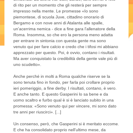
di rito per un momento che gli resterà per sempre
impresso nella mente. Le promesse «Io sono
piemontese, di scuola Juve, cittadino onorario di
Bergamo e con nove anni di Atalanta alle spalle,
un'acerrima nemica - dice a fine gara l'allenatore della
Roma. Insomma, so che ero la persona meno adatta
per entrare in sintonia con questa gente ma sono
venuto qui per fare calcio e credo che i tifosi mi abbiano
apprezzato per questo. Poi, è ovvio, contano i risultati.
Ma aver conquistato la credibilità della gente vale più di
uno scudetto».
Anche perché in molti a Roma qualche riserve se la
sono tenuta fino in fondo, per farla poi crollare proprio
ieri pomeriggio, a fine derby. I risultati, contano, è vero.
E anche tanto. E questo Gasperini lo sa bene e da
uomo scaltro e furbo qual è si è lanciato subito in una
promessa: «Sono venuto qui per vincere, mi sono dato
tre anni per riuscirci». [...]
Un consenso, però, che Gasperini si è meritato eccome.
E che ha consolidato proprio nell'ultimo mese, da