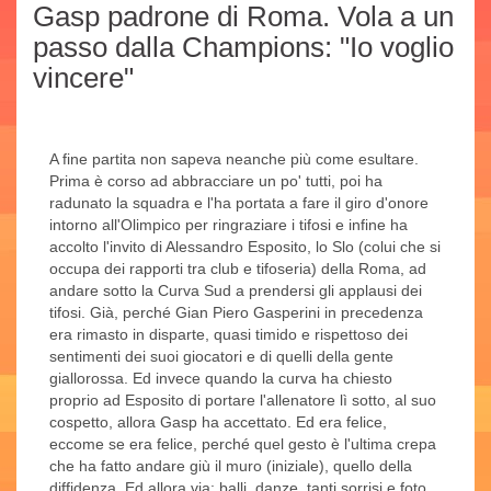
Gasp padrone di Roma. Vola a un
passo dalla Champions: "Io voglio
vincere"
A fine partita non sapeva neanche più come esultare.
Prima è corso ad abbracciare un po' tutti, poi ha
radunato la squadra e l'ha portata a fare il giro d'onore
intorno all'Olimpico per ringraziare i tifosi e infine ha
accolto l'invito di Alessandro Esposito, lo Slo (colui che si
occupa dei rapporti tra club e tifoseria) della Roma, ad
andare sotto la Curva Sud a prendersi gli applausi dei
tifosi. Già, perché Gian Piero Gasperini in precedenza
era rimasto in disparte, quasi timido e rispettoso dei
sentimenti dei suoi giocatori e di quelli della gente
giallorossa. Ed invece quando la curva ha chiesto
proprio ad Esposito di portare l'allenatore lì sotto, al suo
cospetto, allora Gasp ha accettato. Ed era felice,
eccome se era felice, perché quel gesto è l'ultima crepa
che ha fatto andare giù il muro (iniziale), quello della
diffidenza. Ed allora via: balli, danze, tanti sorrisi e foto