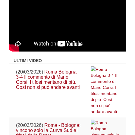
ULTIMI VIDEO
(20/03/2026)
Roma Bologna
3-4 Il commento di Mario
Corsi: I tifosi meritano di più.
Così non si può andare avanti
(20/03/2026)
Roma - Bologna:
vincono solo la Curva Sud e i