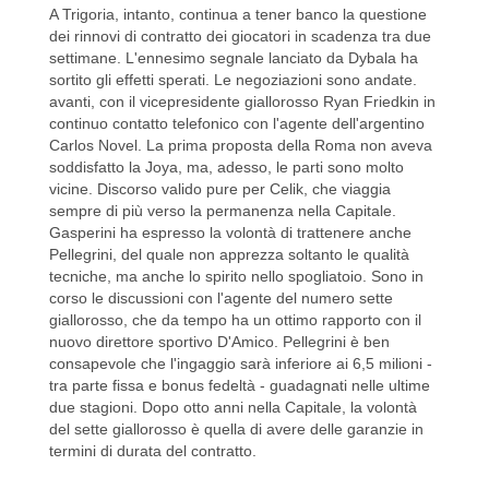
A Trigoria, intanto, continua a tener banco la questione
dei rinnovi di contratto dei giocatori in scadenza tra due
settimane. L'ennesimo segnale lanciato da Dybala ha
sortito gli effetti sperati. Le negoziazioni sono andate.
avanti, con il vicepresidente giallorosso Ryan Friedkin in
continuo contatto telefonico con l'agente dell'argentino
Carlos Novel. La prima proposta della Roma non aveva
soddisfatto la Joya, ma, adesso, le parti sono molto
vicine. Discorso valido pure per Celik, che viaggia
sempre di più verso la permanenza nella Capitale.
Gasperini ha espresso la volontà di trattenere anche
Pellegrini, del quale non apprezza soltanto le qualità
tecniche, ma anche lo spirito nello spogliatoio. Sono in
corso le discussioni con l'agente del numero sette
giallorosso, che da tempo ha un ottimo rapporto con il
nuovo direttore sportivo D'Amico. Pellegrini è ben
consapevole che l'ingaggio sarà inferiore ai 6,5 milioni -
tra parte fissa e bonus fedeltà - guadagnati nelle ultime
due stagioni. Dopo otto anni nella Capitale, la volontà
del sette giallorosso è quella di avere delle garanzie in
termini di durata del contratto.