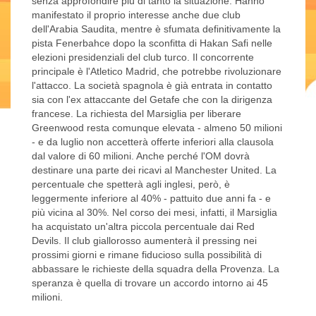
senza approfondire più di tanto la situazione. Hanno
manifestato il proprio interesse anche due club
dell'Arabia Saudita, mentre è sfumata definitivamente la
pista Fenerbahce dopo la sconfitta di Hakan Safi nelle
elezioni presidenziali del club turco. Il concorrente
principale è l'Atletico Madrid, che potrebbe rivoluzionare
l'attacco. La società spagnola è già entrata in contatto
sia con l'ex attaccante del Getafe che con la dirigenza
francese. La richiesta del Marsiglia per liberare
Greenwood resta comunque elevata - almeno 50 milioni
- e da luglio non accetterà offerte inferiori alla clausola
dal valore di 60 milioni. Anche perché l'OM dovrà
destinare una parte dei ricavi al Manchester United. La
percentuale che spetterà agli inglesi, però, è
leggermente inferiore al 40% - pattuito due anni fa - e
più vicina al 30%. Nel corso dei mesi, infatti, il Marsiglia
ha acquistato un'altra piccola percentuale dai Red
Devils. Il club giallorosso aumenterà il pressing nei
prossimi giorni e rimane fiducioso sulla possibilità di
abbassare le richieste della squadra della Provenza. La
speranza è quella di trovare un accordo intorno ai 45
milioni.