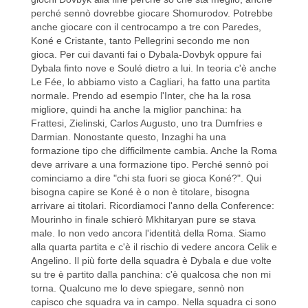
perché sennò dovrebbe giocare Shomurodov. Potrebbe
anche giocare con il centrocampo a tre con Paredes,
Koné e Cristante, tanto Pellegrini secondo me non
gioca. Per cui davanti fai o Dybala-Dovbyk oppure fai
Dybala finto nove e Soulé dietro a lui. In teoria c'è anche
Le Fée, lo abbiamo visto a Cagliari, ha fatto una partita
normale. Prendo ad esempio l'Inter, che ha la rosa
migliore, quindi ha anche la miglior panchina: ha
Frattesi, Zielinski, Carlos Augusto, uno tra Dumfries e
Darmian. Nonostante questo, Inzaghi ha una
formazione tipo che difficilmente cambia. Anche la Roma
deve arrivare a una formazione tipo. Perché sennò poi
cominciamo a dire "chi sta fuori se gioca Koné?". Qui
bisogna capire se Koné è o non è titolare, bisogna
arrivare ai titolari. Ricordiamoci l'anno della Conference:
Mourinho in finale schierò Mkhitaryan pure se stava
male. Io non vedo ancora l'identità della Roma. Siamo
alla quarta partita e c'è il rischio di vedere ancora Celik e
Angelino. Il più forte della squadra è Dybala e due volte
su tre è partito dalla panchina: c'è qualcosa che non mi
torna. Qualcuno me lo deve spiegare, sennò non
capisco che squadra va in campo. Nella squadra ci sono