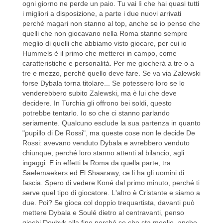
ogni giorno ne perde un paio. Tu vai lì che hai quasi tutti
i migliori a disposizione, a parte i due nuovi arrivati
perché magari non stanno al top, anche se io penso che
quelli che non giocavano nella Roma stanno sempre
meglio di quelli che abbiamo visto giocare, per cui io
Hummels è il primo che metterei in campo, come
caratteristiche e personalità. Per me giocherà a tre o a
tre e mezzo, perché quello deve fare. Se va via Zalewski
forse Dybala torna titolare... Se potessero loro se lo
venderebbero subito Zalewski, ma è lui che deve
decidere. In Turchia gli offrono bei soldi, questo
potrebbe tentarlo. Io so che ci stanno parlando
seriamente. Qualcuno esclude la sua partenza in quanto
"pupillo di De Rossi", ma queste cose non le decide De
Rossi: avevano venduto Dybala e avrebbero venduto
chiunque, perché loro stanno attenti al bilancio, agli
ingaggi. E in effetti la Roma da quella parte, tra
Saelemaekers ed El Shaarawy, ce li ha gli uomini di
fascia. Spero di vedere Koné dal primo minuto, perché ti
serve quel tipo di giocatore. L'altro è Cristante e siamo a
due. Poi? Se gioca col doppio trequartista, davanti può
mettere Dybala e Soulé dietro al centravanti, penso
giochi Dovbyk alla fine perché so che sta meglio, anche