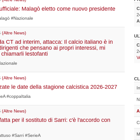
ufficiale: Malagò eletto come nuovo presidente
C
2
lagò #Nazionale
A
6
(Altre News)
UL
da CT ad interim, attacca: Il calcio italiano è in
C
irigenti che pensano ai propri interessi, mi
2
 chiamarli lestofanti
V
Nazionale
6
(Altre News)
CL
zzate le date della stagione calcistica 2026-2027
I
ieA #coppaItalia
N
A
6
(Altre News)
fatta per il sostituto di Sarri: c'è l'accordo con
C
M
ttuso #Sarri #SerieA