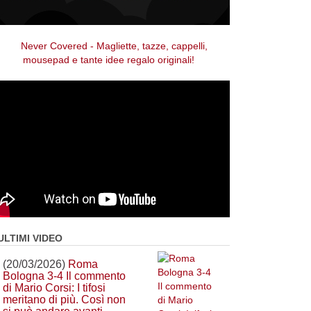
ULTIMI VIDEO
(20/03/2026)
Roma
Bologna 3-4 Il commento
di Mario Corsi: I tifosi
meritano di più. Così non