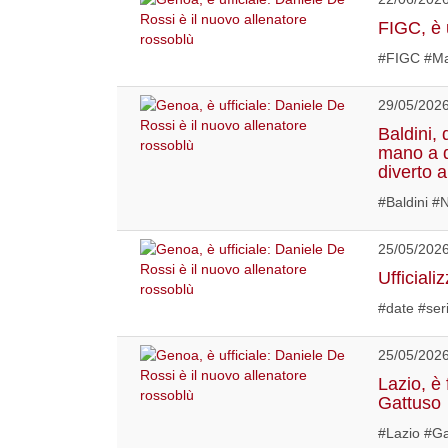
FIGC, è 
#FIGC #Ma
29/05/202
Baldini, 
mano a d
diverto a
#Baldini #
25/05/202
Ufficiali
#date #ser
25/05/202
Lazio, è 
Gattuso
#Lazio #Ga