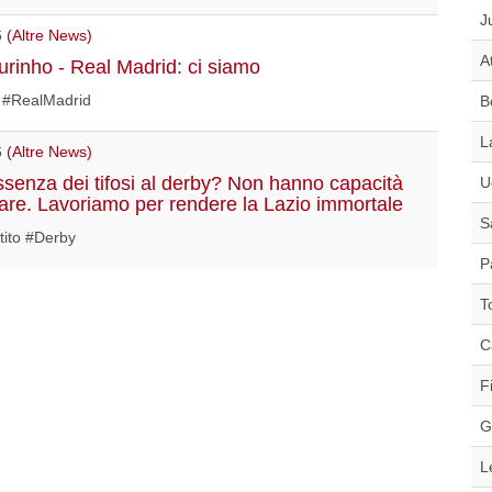
J
6
(Altre News)
A
rinho - Real Madrid: ci siamo
 #RealMadrid
B
L
6
(Altre News)
Assenza dei tifosi al derby? Non hanno capacità
U
tare. Lavoriamo per rendere la Lazio immortale
S
tito #Derby
P
T
C
F
G
L