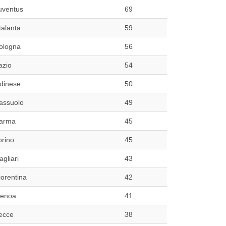
uventus
69
talanta
59
ologna
56
azio
54
dinese
50
assuolo
49
arma
45
orino
45
agliari
43
iorentina
42
enoa
41
ecce
38