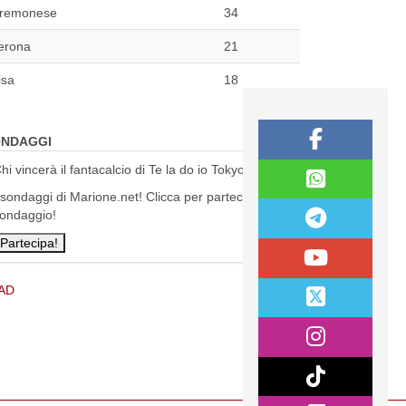
remonese
34
erona
21
isa
18
NDAGGI
hi vincerà il fantacalcio di Te la do io Tokyo?
 sondaggi di Marione.net! Clicca per partecipare al
ondaggio!