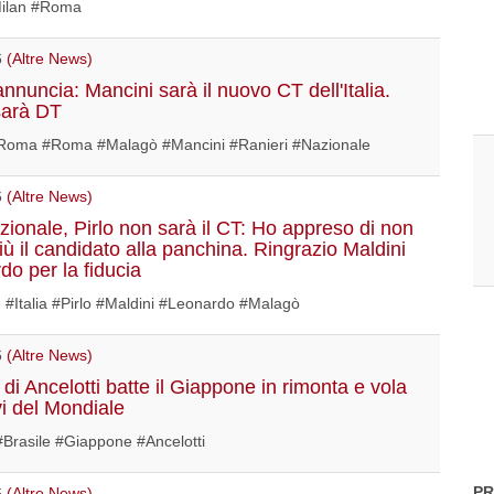
Milan #Roma
6
(Altre News)
nnuncia: Mancini sarà il nuovo CT dell'Italia.
sarà DT
oma #Roma #Malagò #Mancini #Ranieri #Nazionale
6
(Altre News)
ionale, Pirlo non sarà il CT: Ho appreso di non
iù il candidato alla panchina. Ringrazio Maldini
do per la fiducia
 #Italia #Pirlo #Maldini #Leonardo #Malagò
6
(Altre News)
e di Ancelotti batte il Giappone in rimonta e vola
vi del Mondiale
#Brasile #Giappone #Ancelotti
PR
6
(Altre News)