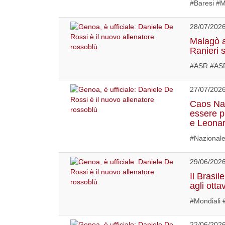
#Baresi #
28/07/202
Malagò a
Ranieri 
#ASR #ASR
27/07/202
Caos Naz
essere p
e Leonar
#Nazionale
29/06/202
Il Brasil
agli otta
#Mondiali 
22/06/202