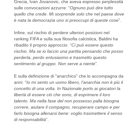
Grecia, Ivan Jovanovic, che aveva espresso perplessità
sulle convocazioni azzurre: “
Ognuno può dire tutto
quello che crede. Mi sorprende solo che nel paese dove
è nata la democrazia uno si preoccupi di queste cose
”.
Infine, sul rischio di perdere ulteriori posizioni nel
ranking FIFA e sulla sua filosofia calcistica, Baldini ha
ribadito il proprio approccio: “
Ci può essere questo
rischio. Ma se io faccio una partita pensando che posso
perderla, perdo entusiasmo e trasmetto questo
sentimento al gruppo. Non serve a niente
”.
E sulla definizione di "anarchico" che lo accompagna da
anni: “
Io mi sento un uomo libero, l’anarchia non è più il
concetto di una volta. In Nazionale porto ai giocatori la
libertà di essere ciò che sono, di esprimere il loro
talento. Ma nella fase del non possesso palla bisogna
correre, aiutare il compagno, recuperare campo e per
farlo bisogna allenarsi bene: voglio trasmettere il senso
di responsabilità
”.