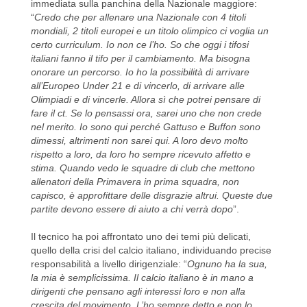
immediata sulla panchina della Nazionale maggiore:
“
Credo che per allenare una Nazionale con 4 titoli
mondiali, 2 titoli europei e un titolo olimpico ci voglia un
certo curriculum. Io non ce l’ho. So che oggi i tifosi
italiani fanno il tifo per il cambiamento. Ma bisogna
onorare un percorso. Io ho la possibilità di arrivare
all’Europeo Under 21 e di vincerlo, di arrivare alle
Olimpiadi e di vincerle. Allora sì che potrei pensare di
fare il ct. Se lo pensassi ora, sarei uno che non crede
nel merito. Io sono qui perché Gattuso e Buffon sono
dimessi, altrimenti non sarei qui. A loro devo molto
rispetto a loro, da loro ho sempre ricevuto affetto e
stima. Quando vedo le squadre di club che mettono
allenatori della Primavera in prima squadra, non
capisco, è approfittare delle disgrazie altrui. Queste due
partite devono essere di aiuto a chi verrà dopo
”.
Il tecnico ha poi affrontato uno dei temi più delicati,
quello della crisi del calcio italiano, individuando precise
responsabilità a livello dirigenziale: “
Ognuno ha la sua,
la mia è semplicissima. Il calcio italiano è in mano a
dirigenti che pensano agli interessi loro e non alla
crescita del movimento. L’ho sempre detto e non lo