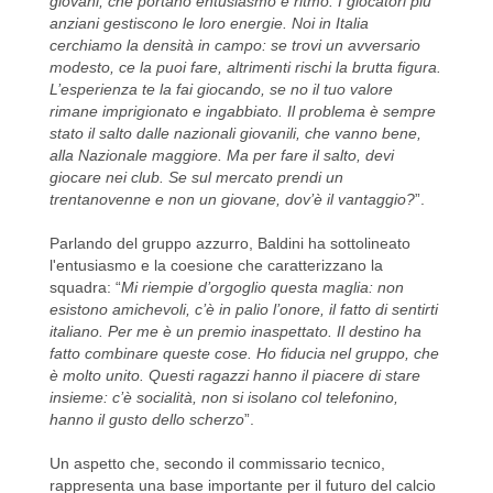
giovani, che portano entusiasmo e ritmo. I giocatori più
anziani gestiscono le loro energie. Noi in Italia
cerchiamo la densità in campo: se trovi un avversario
modesto, ce la puoi fare, altrimenti rischi la brutta figura.
L’esperienza te la fai giocando, se no il tuo valore
rimane imprigionato e ingabbiato. Il problema è sempre
stato il salto dalle nazionali giovanili, che vanno bene,
alla Nazionale maggiore. Ma per fare il salto, devi
giocare nei club. Se sul mercato prendi un
trentanovenne e non un giovane, dov’è il vantaggio?
”.
Parlando del gruppo azzurro, Baldini ha sottolineato
l'entusiasmo e la coesione che caratterizzano la
squadra: “
Mi riempie d’orgoglio questa maglia: non
esistono amichevoli, c’è in palio l’onore, il fatto di sentirti
italiano. Per me è un premio inaspettato. Il destino ha
fatto combinare queste cose. Ho fiducia nel gruppo, che
è molto unito. Questi ragazzi hanno il piacere di stare
insieme: c’è socialità, non si isolano col telefonino,
hanno il gusto dello scherzo
”.
Un aspetto che, secondo il commissario tecnico,
rappresenta una base importante per il futuro del calcio