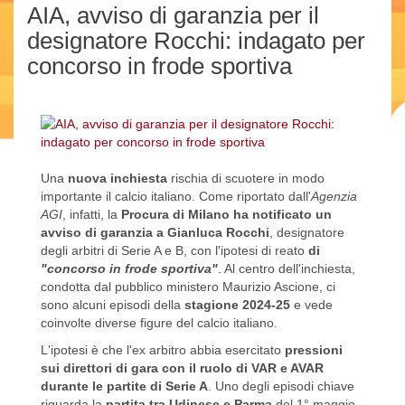
AIA, avviso di garanzia per il
designatore Rocchi: indagato per
concorso in frode sportiva
Una
nuova inchiesta
rischia di scuotere in modo
importante il calcio italiano. Come riportato dall'
Agenzia
AGI
, infatti, la
Procura di Milano ha notificato un
avviso di garanzia a Gianluca Rocchi
, designatore
degli arbitri di Serie A e B, con l'ipotesi di reato
di
"concorso in frode sportiva"
. Al centro dell'inchiesta,
condotta dal pubblico ministero Maurizio Ascione, ci
sono alcuni episodi della
stagione 2024-25
e vede
coinvolte diverse figure del calcio italiano.
L'ipotesi è che l'ex arbitro abbia esercitato
pressioni
sui direttori di gara con il ruolo di VAR e AVAR
durante le partite di Serie A
. Uno degli episodi chiave
riguarda la
partita tra Udinese e Parma
del 1° maggio