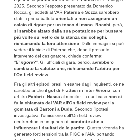
2025. Secondo l'esposto presentato da Domenico
Rocca, gli addetti al VAR
Paterna
e
Sozza
sarebbero
stati in prima battuta
orientati a non assegnare un
calcio di rigore per un tocco di mano
.
Rocchi
, però,
si sarebbe alzato dalla sua postazione per bussare
più volte sul vetro della stanza dei colleghi,
richiamando la loro attenzione
. Dalle immagini si può
vedere il labiale di Paterna che, dopo il presunto
intervento del designatore, chiede conferma:
"
E'
rigore?
"
. Gli ufficiali di gara, perciò,
avrebbero
cambiato la valutazione, richiamando l'arbitro per
l'On field review
.
Fra gli altri episodi presi in esame dagli inquirenti, ce ne
sarebbe anche il
gol di Frattesi in Inter-Verona
, con
arbitro
Fabbri
e
Nasca
al monitor: in quel caso
non ci
fu la chiamata del VAR all'On field review per la
gomitata di Bastoni a Duda
. Secondo l'ipotesi
investigativa, l'omissione dell'On field review
rientrerebbe in un quadro di
condotte atte a
influenzare i risultati delle partite
. Questa vicenda ha
generato forti tensioni tra la FIGC e l'AIA, portando