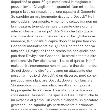
dopodiché fa quasi 30 gol complessivi in stagione e il
prezzo lievita. Ci vogliono bei quattrini. Non mi sembra
proprio la tipica situazione di una squadra di Gasperini.
Se sarebbe un miglioramento rispetto a Dovbyk? Ho i
miei dubbi sinceramente. A me non dispiace ma non mi
fa impazzire, tenendo sempre presente che siccome
adesso Gasperini è un po' il Re Mida che tutto quello
che tocca diventa oro, nel caso in cui Dovbyk dovesse
rimanere, la curiosità di capire dopo cosa può fare con
Gasperini naturalmente c'è. Quindi il paragone non va
fatto con il Dovbyk dell'anno scorso ma con quello che
può dare Dovbyk con Gasperini. Io starei attento a dire
che pronti via Pavlidis ti fa fare il salto di qualità. Non è
male però sinceramente non mi pare la fine del mondo.
Se noi dobbiamo dire "prendiamo un attaccante che
possa far meglio di Dovbyk", è un discorso, però se noi
poi dobbiamo rilanciare Dovbyk, dobbiamo rilanciare
Shomurodov, dobbiamo rilanciare Abraham, poi c'è
troppa gente da rilanciare. Cioè stiamo attenti a non
considerare Gasperini una specie di Gesù Cristo, che fa
un miracolo al giorno. Un conto è rilanciare un giocatore
gestendo una squadra già perfettamente funzionante,
come poteva essere l'Atalanta, altra cosa è costruire la