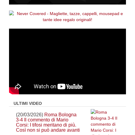
ULTIMI VIDEO
(20/03/2026)
Roma Bologna
3-4 Il commento di Mario
Corsi: I tifosi meritano di più.
Così non si può andare avanti