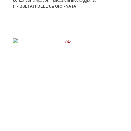
senza punti ma con indicazioni incoraggianti.
I RISULTATI DELL'8a GIORNATA