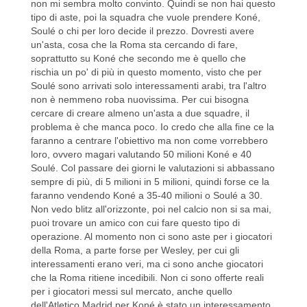
non mi sembra molto convinto. Quindi se non hai questo
tipo di aste, poi la squadra che vuole prendere Koné,
Soulé o chi per loro decide il prezzo. Dovresti avere
un'asta, cosa che la Roma sta cercando di fare,
soprattutto su Koné che secondo me è quello che
rischia un po' di più in questo momento, visto che per
Soulé sono arrivati solo interessamenti arabi, tra l'altro
non è nemmeno roba nuovissima. Per cui bisogna
cercare di creare almeno un'asta a due squadre, il
problema è che manca poco. Io credo che alla fine ce la
faranno a centrare l'obiettivo ma non come vorrebbero
loro, ovvero magari valutando 50 milioni Koné e 40
Soulé. Col passare dei giorni le valutazioni si abbassano
sempre di più, di 5 milioni in 5 milioni, quindi forse ce la
faranno vendendo Koné a 35-40 milioni o Soulé a 30.
Non vedo blitz all'orizzonte, poi nel calcio non si sa mai,
puoi trovare un amico con cui fare questo tipo di
operazione. Al momento non ci sono aste per i giocatori
della Roma, a parte forse per Wesley, per cui gli
interessamenti erano veri, ma ci sono anche giocatori
che la Roma ritiene incedibili. Non ci sono offerte reali
per i giocatori messi sul mercato, anche quello
dell'Atletico Madrid per Koné è stato un interessamento.