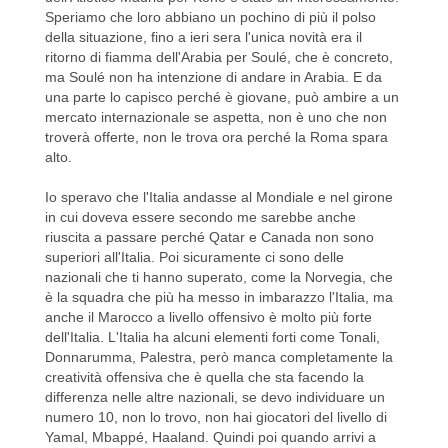
Speriamo che loro abbiano un pochino di più il polso
della situazione, fino a ieri sera l'unica novità era il
ritorno di fiamma dell'Arabia per Soulé, che è concreto,
ma Soulé non ha intenzione di andare in Arabia. E da
una parte lo capisco perché è giovane, può ambire a un
mercato internazionale se aspetta, non è uno che non
troverà offerte, non le trova ora perché la Roma spara
alto.
Io speravo che l'Italia andasse al Mondiale e nel girone
in cui doveva essere secondo me sarebbe anche
riuscita a passare perché Qatar e Canada non sono
superiori all'Italia. Poi sicuramente ci sono delle
nazionali che ti hanno superato, come la Norvegia, che
è la squadra che più ha messo in imbarazzo l'Italia, ma
anche il Marocco a livello offensivo è molto più forte
dell'Italia. L'Italia ha alcuni elementi forti come Tonali,
Donnarumma, Palestra, però manca completamente la
creatività offensiva che è quella che sta facendo la
differenza nelle altre nazionali, se devo individuare un
numero 10, non lo trovo, non hai giocatori del livello di
Yamal, Mbappé, Haaland. Quindi poi quando arrivi a