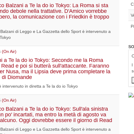
C
o Balzani a Te la do io Tokyo: La Roma si sta
ndo debole nella trattative. D'Amico vorrebbe
V
bero, la comunicazione con i Friedkin è troppo
P
Balzani di Leggo e La Gazzetta dello Sport è intervenuto a
 Tokyo
SO
6
(On Air)
C
i a Te la do io Tokyo: Secondo me la Roma
I
 Read e poi si butterà sull'attaccante. Faranno
 per Nusa, ma il Lipsia deve prima completare la
s
e di Diomande
 intervenuto in diretta a Te la do io Tokyo
6
(On Air)
 Balzani a Te la do io Tokyo: Sull'ala sinistra
n po' incartati, ma entro la metà di agosto va
alcuno. Oggi dovrebbe essere il giorno di Read
Balzani di Leggo e La Gazzetta dello Sport è intervenuto a