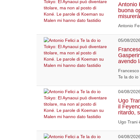
Antonio 
buona op
misurerà 
Antonio Fel
05/08/202
Francesc
Gasperin
avendo la
Francesco 
Te la do io
04/08/202
Ugo Tran
il Feyen
ritardo, 
Ugo Trani è
04/08/202