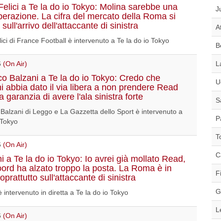
Felici a Te la do io Tokyo: Molina sarebbe una
J
erazione. La cifra del mercato della Roma si
sull'arrivo dell'attaccante di sinistra
A
ici di France Football è intervenuto a Te la do io Tokyo
B
6
(On Air)
L
o Balzani a Te la do io Tokyo: Credo che
U
i abbia dato il via libera a non prendere Read
 garanzia di avere l'ala sinistra forte
S
Balzani di Leggo e La Gazzetta dello Sport è intervenuto a
P
 Tokyo
T
6
(On Air)
C
i a Te la do io Tokyo: Io avrei già mollato Read,
oord ha alzato troppo la posta. La Roma è in
F
soprattutto sull'attaccante di sinistra
G
 intervenuto in diretta a Te la do io Tokyo
L
6
(On Air)