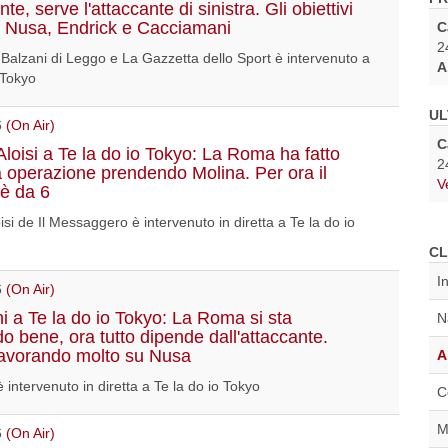
ente, serve l'attaccante di sinistra. Gli obiettivi
 Nusa, Endrick e Cacciamani
C
2
Balzani di Leggo e La Gazzetta dello Sport è intervenuto a
A
 Tokyo
UL
6
(On Air)
C
Aloisi a Te la do io Tokyo: La Roma ha fatto
2
a operazione prendendo Molina. Per ora il
V
è da 6
isi de Il Messaggero è intervenuto in diretta a Te la do io
CL
I
6
(On Air)
i a Te la do io Tokyo: La Roma si sta
N
 bene, ora tutto dipende dall'attaccante.
avorando molto su Nusa
A
 intervenuto in diretta a Te la do io Tokyo
C
M
6
(On Air)