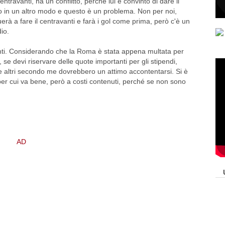
ntravanti, ha un conflitto, perché lui è convinto di dare il
no in un altro modo e questo è un problema. Non per noi,
à a fare il centravanti e farà i gol come prima, però c'è un
dio.
anti. Considerando che la Roma è stata appena multata per
, se devi riservare delle quote importanti per gli stipendi,
i e altri secondo me dovrebbero un attimo accontentarsi. Si è
per cui va bene, però a costi contenuti, perché se non sono