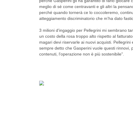
perché Gasperini gli ha garantito di farlo giocare ce
meglio di sé come centravanti e gli altri la pensa
perché quando tornerà ce lo coccoleremo, continuer
atteggiamento discriminatorio che m'ha dato fasti
3 milioni d'ingaggio per Pellegrini mi sembrano t
un costo della rosa troppo alto rispetto al fatturato
magari devi riservarle ai nuovi acquisti. Pellegrin
sempre detto che Gasperini vuole questi rinnovi, 
contenuti, l'operazione non è più sostenibile".