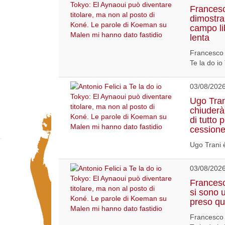
Francesc
dimostra
campo li
lenta
Francesco 
Te la do io
03/08/202
Ugo Tran
chiuderà
di tutto
cession
Ugo Trani è
03/08/202
Francesco
si sono u
preso qu
Francesco 