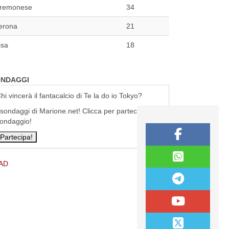
remonese
34
erona
21
isa
18
NDAGGI
hi vincerà il fantacalcio di Te la do io Tokyo?
 sondaggi di Marione.net! Clicca per partecipare al
ondaggio!