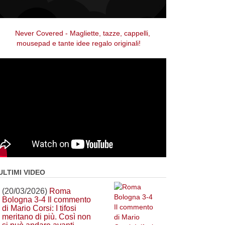
ULTIMI VIDEO
(20/03/2026)
Roma
Bologna 3-4 Il commento
di Mario Corsi: I tifosi
meritano di più. Così non