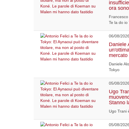
insuffici
ora sono
Francesco 
Te la do io
06/08/202
Daniele 
un'ottim
mercato 
Daniele Alo
Tokyo
05/08/202
Ugo Tran
muovendo
Stanno l
Ugo Trani è
05/08/202