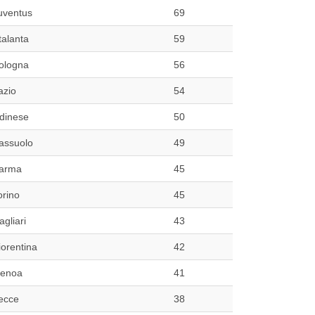
uventus
69
talanta
59
ologna
56
azio
54
dinese
50
assuolo
49
arma
45
orino
45
agliari
43
iorentina
42
enoa
41
ecce
38