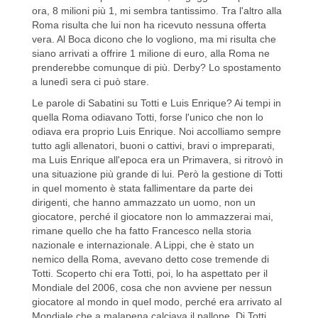
ora, 8 milioni più 1, mi sembra tantissimo. Tra l'altro alla
Roma risulta che lui non ha ricevuto nessuna offerta
vera. Al Boca dicono che lo vogliono, ma mi risulta che
siano arrivati a offrire 1 milione di euro, alla Roma ne
prenderebbe comunque di più. Derby? Lo spostamento
a lunedì sera ci può stare.
Le parole di Sabatini su Totti e Luis Enrique? Ai tempi in
quella Roma odiavano Totti, forse l'unico che non lo
odiava era proprio Luis Enrique. Noi accolliamo sempre
tutto agli allenatori, buoni o cattivi, bravi o impreparati,
ma Luis Enrique all'epoca era un Primavera, si ritrovò in
una situazione più grande di lui. Però la gestione di Totti
in quel momento è stata fallimentare da parte dei
dirigenti, che hanno ammazzato un uomo, non un
giocatore, perché il giocatore non lo ammazzerai mai,
rimane quello che ha fatto Francesco nella storia
nazionale e internazionale. A Lippi, che è stato un
nemico della Roma, avevano detto cose tremende di
Totti. Scoperto chi era Totti, poi, lo ha aspettato per il
Mondiale del 2006, cosa che non avviene per nessun
giocatore al mondo in quel modo, perché era arrivato al
Mondiale che a malapena calciava il pallone. Di Totti