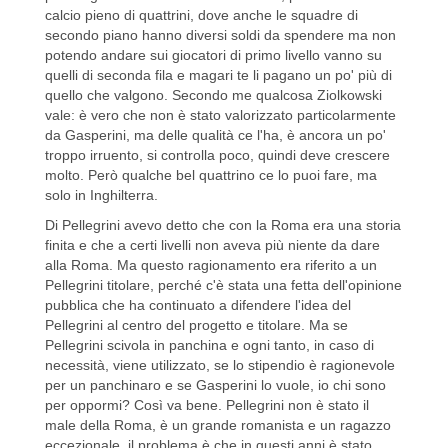
calcio pieno di quattrini, dove anche le squadre di
secondo piano hanno diversi soldi da spendere ma non
potendo andare sui giocatori di primo livello vanno su
quelli di seconda fila e magari te li pagano un po' più di
quello che valgono. Secondo me qualcosa Ziolkowski
vale: è vero che non è stato valorizzato particolarmente
da Gasperini, ma delle qualità ce l'ha, è ancora un po'
troppo irruento, si controlla poco, quindi deve crescere
molto. Però qualche bel quattrino ce lo puoi fare, ma
solo in Inghilterra.
Di Pellegrini avevo detto che con la Roma era una storia
finita e che a certi livelli non aveva più niente da dare
alla Roma. Ma questo ragionamento era riferito a un
Pellegrini titolare, perché c'è stata una fetta dell'opinione
pubblica che ha continuato a difendere l'idea del
Pellegrini al centro del progetto e titolare. Ma se
Pellegrini scivola in panchina e ogni tanto, in caso di
necessità, viene utilizzato, se lo stipendio è ragionevole
per un panchinaro e se Gasperini lo vuole, io chi sono
per oppormi? Così va bene. Pellegrini non è stato il
male della Roma, è un grande romanista e un ragazzo
eccezionale, il problema è che in questi anni è stato