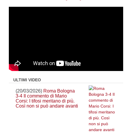
ULTIMI VIDEO
(20/03/2026)
Roma Bologna
3-4 Il commento di Mario
Corsi: I tifosi meritano di più.
Così non si può andare avanti