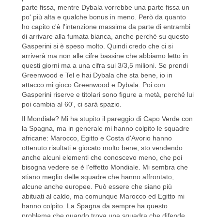
parte fissa, mentre Dybala vorrebbe una parte fissa un
po' più alta e qualche bonus in meno. Però da quanto
ho capito c'è l'intenzione massima da parte di entrambi
di arrivare alla fumata bianca, anche perché su questo
Gasperini si è speso molto. Quindi credo che ci si
arriverà ma non alle cifre bassine che abbiamo letto in
questi giorni ma a una cifra sui 3/3,5 milioni. Se prendi
Greenwood e Tel e hai Dybala che sta bene, io in
attacco mi gioco Greenwood e Dybala. Poi con
Gasperini riserve e titolari sono figure a metà, perché lui
poi cambia al 60', ci sarà spazio.
Il Mondiale? Mi ha stupito il pareggio di Capo Verde con
la Spagna, ma in generale mi hanno colpito le squadre
africane: Marocco, Egitto e Costa d'Avorio hanno
ottenuto risultati e giocato molto bene, sto vendendo
anche alcuni elementi che conoscevo meno, che poi
bisogna vedere se è l'effetto Mondiale. Mi sembra che
stiano meglio delle squadre che hanno affrontato,
alcune anche europee. Può essere che siano più
abituati al caldo, ma comunque Marocco ed Egitto mi
hanno colpito. La Spagna da sempre ha questo
problema che quando trova una squadra che difende