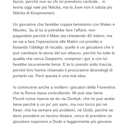
faccio, perché non so chi mi prendono centrale... in
teoria oggi vale più Ndicka, ma la Juve non ti valuta più
Ndicka di Koopmeiners.
Un giocatore che farebbe coppia benissimo con Malen è
Nkunku. Su di lui si potrebbe fare l'affare, non
pagandolo perché il Milan sta chiedendo 40 milioni, ma
se vai a fare l'operazione alla Malen col prestito e
fissando l'obbligo di riscatto, quello è un giocatore che ti
può cambiare la storia del tuo attacco, perché ha tutte le
qualità che cerca Gasperini, compresi i gol, e con lui
farebbe sicuramente bene. E te lo prendo sotto traccia,
perché loro hanno chiamato il procuratore dicendogli di
portarlo via. Però questa è una mia idea.
Io comincerei anche a mollare i giocatori della Fiorentina
che la Roma stava controllando. Mi può star bene
Piccoli come riserva se do via Dovbyk, che mi può andar
bene perché è un po' più sano, ma non tocco più né
Kean, che ha sempre più problemi, né Dodò, perché se
devo prendere un terzino titolare, cerco di prendere un
giocatore superiore a Dodò e leggermente più giovane.