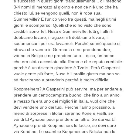
è successo in questi giorni tranquillamente... gli mettono
3-4 nomi di mercato al giorno e non ce n'è uno che ha
chiesto lui, se vengono quelli, non è roba sua.
Summerville? È l'unico vero fra questi, ma negli ultimi
giorni è scomparso. Quelli che io ho visto che sono
credibili sono Tel, Nusa e Summerville, tutti gli altri li
dobbiamo levare, i ragazzini li dobbiamo levare, i
sudamericani per ora leviamoli. Perché sennò questo si
ritrova che vanno in Germania e ne prendono due,
vanno in Belgio e ne prendono uno... ecco, un nome
che era stato accostato alla Roma e che reputo credibile
perché è un discreto giocatore è Tzolis. Però Gasperini
vuole gente più forte, Nusa è il profilo giusto ma non so
se riusciranno a prenderlo perché è molto difficile.
Koopmeiners? A Gasperini può servire, ma per andare a
prendere un centrocampista buono, che fino a un anno
e mezzo fa era uno dei migliori in Italia, vuol dire che
devi vendere uno dei tuoi. Perché l'anno prossimo, a
meno di sorprese, i titolari saranno Koné e Pisilli, se
vendi El Aynaoui puoi prendere un altro. Se dai via El
Aynaoui e prendi Koopmeiners lo faccio, se devi dare
via Koné no. Lo scambio Koopmeiners-Ndicka non lo