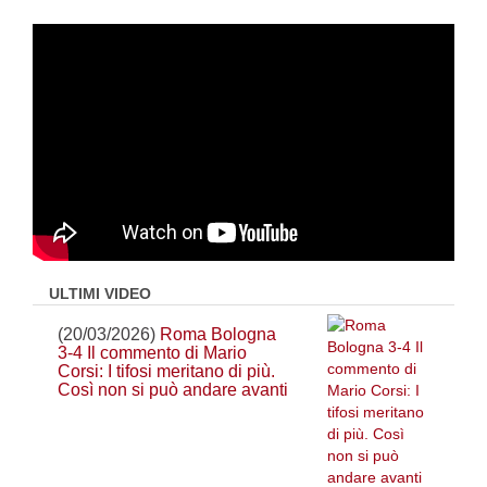
ULTIMI VIDEO
(20/03/2026)
Roma Bologna
3-4 Il commento di Mario
Corsi: I tifosi meritano di più.
Così non si può andare avanti