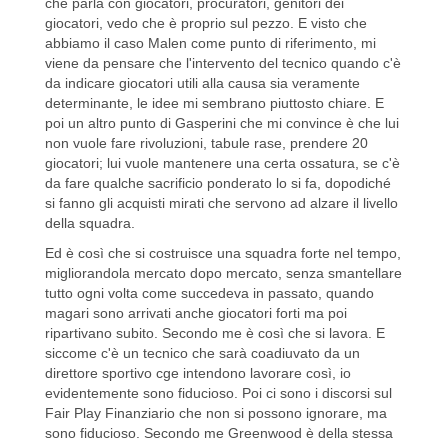
che parla con giocatori, procuratori, genitori dei
giocatori, vedo che è proprio sul pezzo. E visto che
abbiamo il caso Malen come punto di riferimento, mi
viene da pensare che l'intervento del tecnico quando c'è
da indicare giocatori utili alla causa sia veramente
determinante, le idee mi sembrano piuttosto chiare. E
poi un altro punto di Gasperini che mi convince è che lui
non vuole fare rivoluzioni, tabule rase, prendere 20
giocatori; lui vuole mantenere una certa ossatura, se c'è
da fare qualche sacrificio ponderato lo si fa, dopodiché
si fanno gli acquisti mirati che servono ad alzare il livello
della squadra.
Ed è così che si costruisce una squadra forte nel tempo,
migliorandola mercato dopo mercato, senza smantellare
tutto ogni volta come succedeva in passato, quando
magari sono arrivati anche giocatori forti ma poi
ripartivano subito. Secondo me è così che si lavora. E
siccome c'è un tecnico che sarà coadiuvato da un
direttore sportivo cge intendono lavorare così, io
evidentemente sono fiducioso. Poi ci sono i discorsi sul
Fair Play Finanziario che non si possono ignorare, ma
sono fiducioso. Secondo me Greenwood è della stessa