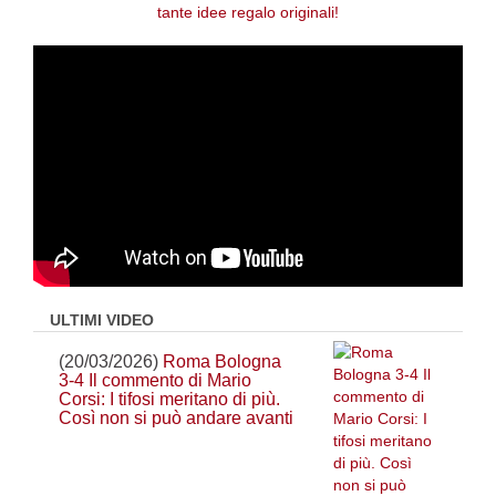
ULTIMI VIDEO
(20/03/2026)
Roma Bologna
3-4 Il commento di Mario
Corsi: I tifosi meritano di più.
Così non si può andare avanti