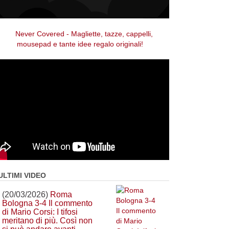
ULTIMI VIDEO
(20/03/2026)
Roma
Bologna 3-4 Il commento
di Mario Corsi: I tifosi
meritano di più. Così non