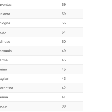
uventus
69
talanta
59
ologna
56
azio
54
dinese
50
assuolo
49
arma
45
orino
45
agliari
43
iorentina
42
enoa
41
ecce
38