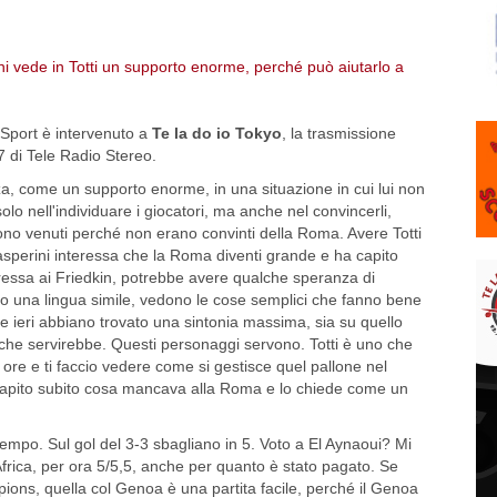
Sport è intervenuto a
Te la do io Tokyo
, la trasmissione
.7 di Tele Radio Stereo.
za, come un supporto enorme, in una situazione in cui lui non
olo nell'individuare i giocatori, ma anche nel convincerli,
no venuti perché non erano convinti della Roma. Avere Totti
sperini interessa che la Roma diventi grande e ha capito
teressa ai Friedkin, potrebbe avere qualche speranza di
no una lingua simile, vedono le cose semplici che fanno bene
 ieri abbiano trovato una sintonia massima, sia su quello
che servirebbe. Questi personaggi servono. Totti è uno che
ore e ti faccio vedere come si gestisce quel pallone nel
capito subito cosa mancava alla Roma e lo chiede come un
empo. Sul gol del 3-3 sbagliano in 5. Voto a El Aynaoui? Mi
frica, per ora 5/5,5, anche per quanto è stato pagato. Se
ns, quella col Genoa è una partita facile, perché il Genoa