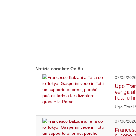
Notizie correlate On Air
07/08/202
Ugo Tran
venga a
fidano fi
Ugo Trani è
07/08/202
Francesco
ci sono 