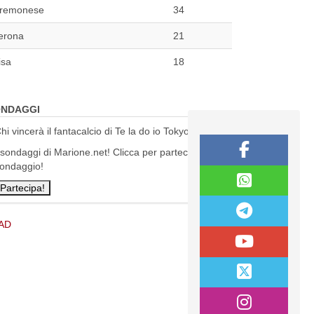
remonese
34
erona
21
isa
18
NDAGGI
hi vincerà il fantacalcio di Te la do io Tokyo?
 sondaggi di Marione.net! Clicca per partecipare al
ondaggio!