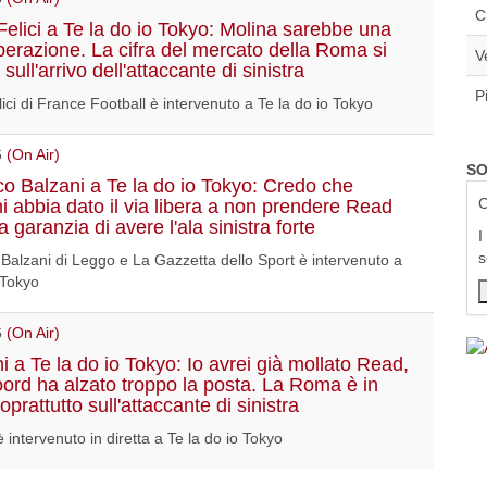
C
Felici a Te la do io Tokyo: Molina sarebbe una
erazione. La cifra del mercato della Roma si
V
sull'arrivo dell'attaccante di sinistra
P
ici di France Football è intervenuto a Te la do io Tokyo
6
(On Air)
SO
o Balzani a Te la do io Tokyo: Credo che
C
i abbia dato il via libera a non prendere Read
 garanzia di avere l'ala sinistra forte
I
s
Balzani di Leggo e La Gazzetta dello Sport è intervenuto a
 Tokyo
6
(On Air)
i a Te la do io Tokyo: Io avrei già mollato Read,
oord ha alzato troppo la posta. La Roma è in
soprattutto sull'attaccante di sinistra
 intervenuto in diretta a Te la do io Tokyo