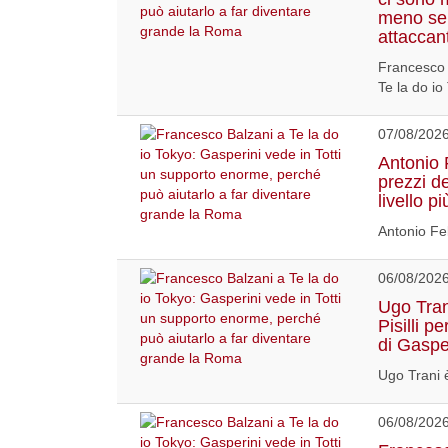
meno ser
attaccan
Francesco 
Te la do io
07/08/202
Antonio F
prezzi dei
livello 
Antonio Fel
06/08/202
Ugo Tran
Pisilli p
di Gaspe
Ugo Trani è
06/08/202