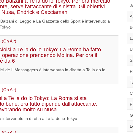
o Balzani a Te la do io Tokyo: Per ora mercato
J
ente, serve l'attaccante di sinistra. Gli obiettivi
 Nusa, Endrick e Cacciamani
A
Balzani di Leggo e La Gazzetta dello Sport è intervenuto a
 Tokyo
B
L
6
(On Air)
Aloisi a Te la do io Tokyo: La Roma ha fatto
U
a operazione prendendo Molina. Per ora il
è da 6
S
isi de Il Messaggero è intervenuto in diretta a Te la do io
P
T
6
(On Air)
C
i a Te la do io Tokyo: La Roma si sta
 bene, ora tutto dipende dall'attaccante.
F
avorando molto su Nusa
G
 intervenuto in diretta a Te la do io Tokyo
L
6
(On Air)