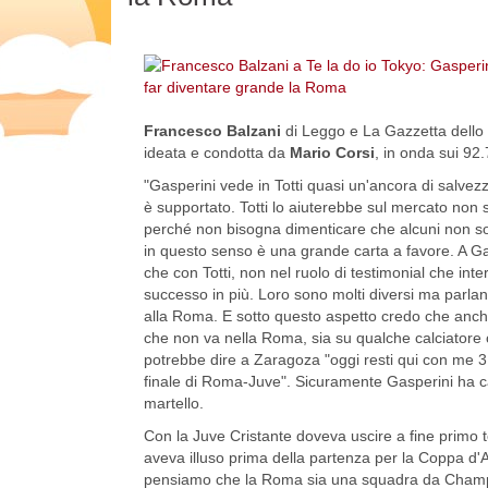
Francesco Balzani
di Leggo e La Gazzetta dello 
ideata e condotta da
Mario Corsi
, in onda sui 92
"Gasperini vede in Totti quasi un'ancora di salvez
è supportato. Totti lo aiuterebbe sul mercato non s
perché non bisogna dimenticare che alcuni non so
in questo senso è una grande carta a favore. A Ga
che con Totti, non nel ruolo di testimonial che in
successo in più. Loro sono molti diversi ma parla
alla Roma. E sotto questo aspetto credo che anche
che non va nella Roma, sia su qualche calciatore 
potrebbe dire a Zaragoza "oggi resti qui con me 3 
finale di Roma-Juve". Sicuramente Gasperini ha 
martello.
Con la Juve Cristante doveva uscire a fine primo t
aveva illuso prima della partenza per la Coppa d'A
pensiamo che la Roma sia una squadra da Champio