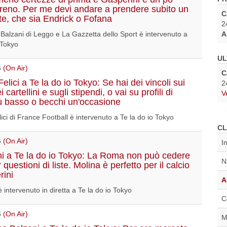
eno. Per me devi andare a prendere subito un
C
te, che sia Endrick o Fofana
2
Balzani di Leggo e La Gazzetta dello Sport è intervenuto a
A
 Tokyo
UL
6
(On Air)
C
elici a Te la do io Tokyo: Se hai dei vincoli sui
2
 cartellini e sugli stipendi, o vai su profili di
V
più basso o becchi un'occasione
ici di France Football è intervenuto a Te la do io Tokyo
CL
6
(On Air)
I
i a Te la do io Tokyo: La Roma non può cedere
N
er questioni di liste. Molina è perfetto per il calcio
rini
A
 intervenuto in diretta a Te la do io Tokyo
C
6
(On Air)
M