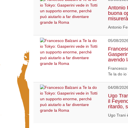
Antonio 
buona op
misurerà 
Antonio Fel
05/08/202
Francesc
Gasperin
avendo la
Francesco 
Te la do io
04/08/202
Ugo Tran
il Feyen
ritardo, 
Ugo Trani è