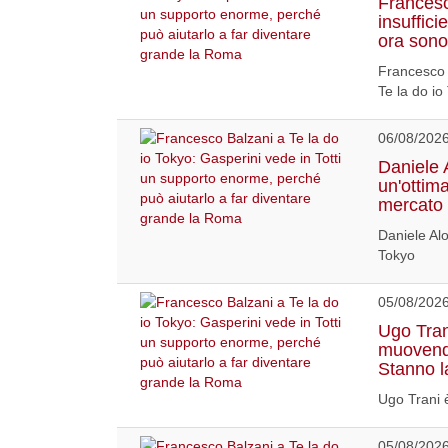
Francesc
insuffici
ora sono
Francesco 
Te la do io
06/08/202
Daniele 
un'ottim
mercato 
Daniele Alo
Tokyo
05/08/202
Ugo Tran
muovendo
Stanno l
Ugo Trani è
05/08/202